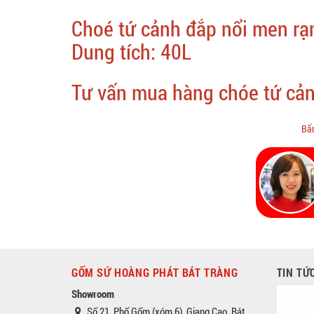
Choé tứ cảnh đắp nổi men rạ
Dung tích: 40L
Tư vấn mua hàng chóe tứ cả
Bấm
GỐM SỨ HOÀNG PHÁT BÁT TRÀNG
TIN TỨ
Showroom
Số 21, Phố Gốm (xóm 6), Giang Cao, Bát