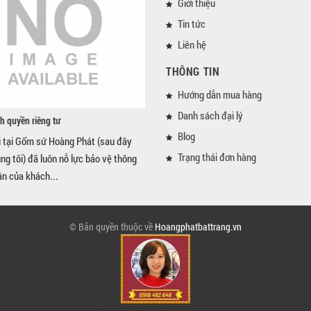
Giới thiệu
Tin tức
Liên hệ
THÔNG TIN
Hướng dẫn mua hàng
Danh sách đại lý
h quyền riêng tư
Blog
i tại Gốm sứ Hoàng Phát (sau đây
Trạng thái đơn hàng
úng tôi) đã luôn nỗ lực bảo vệ thông
ân của khách...
© Bản quyền thuộc về
Hoangphatbattrang.vn