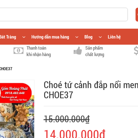
Bát Tràng
Hướng dẫn mua hàng
Blog
Liên hệ
Thanh toán
Sản phẩm
khi nhận hàng
chất lượng
 CHOE37
Choé tứ cảnh đắp nổi men
CHOE37
15.000.000₫
14.000.000₫