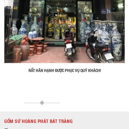
RẤT HÂN HẠNH ĐƯỢC PHỤC VỤ QUÝ KHÁCH!
GỐM SỨ HOÀNG PHÁT BÁT TRÀNG