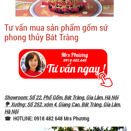
Tư vấn mua sản phẩm gốm sứ
phong thủy Bát Tràng
Showroom: Số 22, Phố Gốm, Bát Tràng, Gia Lâm, Hà Nội
💐 Xưởng: Số 252, xóm 4, Giang Cao, Bát Tràng, Gia Lâm,
Hà Nội
☎ HOTLINE: 0918 482 648 Mrs Phương