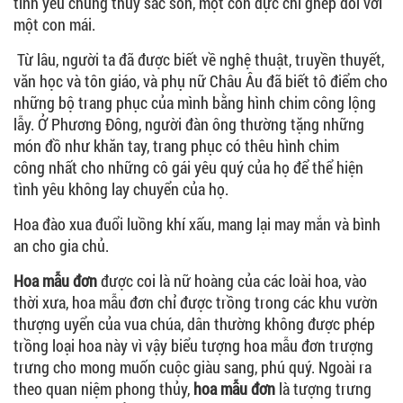
tình yêu chung thủy sắc son, một con đực chỉ ghép đôi với
một con mái.
Từ lâu, người ta đã được biết về nghệ thuật, truyền thuyết,
văn học và tôn giáo, và phụ nữ Châu Âu đã biết tô điểm cho
những bộ trang phục của mình bằng hình chim công lộng
lẫy. Ở Phương Đông, người đàn ông thường tặng những
món đồ như khăn tay, trang phục có thêu hình chim
công nhất cho những cô gái yêu quý của họ để thể hiện
tình yêu không lay chuyển của họ.
Hoa đào xua đuổi luồng khí xấu, mang lại may mắn và bình
an cho gia chủ.
Hoa mẫu đơn
được coi là nữ hoàng của các loài hoa, vào
thời xưa, hoa mẫu đơn chỉ được trồng trong các khu vườn
thượng uyển của vua chúa, dân thường không được phép
trồng loại hoa này vì vậy biểu tượng hoa mẫu đơn trượng
trưng cho mong muốn cuộc giàu sang, phú quý. Ngoài ra
theo quan niệm phong thủy,
hoa mẫu đơn
là tượng trưng