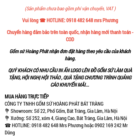
(Sản phẩm chưa bao gồm phí vận chuyển, VAT )
Vui lòng ☎ HOTLINE: 0918 482 648 mrs Phương
Chuyển hàng đảm bảo trên toàn quốc, nhận hàng mới thanh toán -
COD
Gốm sứ Hoàng Phát nhận đơn đặt hàng theo yêu cầu của khách
hàng.
QUÝ KHÁCH CÓ NHU CẦU IN ẤN LOGO LÊN ĐỒ GỐM SỨ LÀM QUÀ
TẶNG, HỘI NGHỊ HỘI THẢO , QUÀ TẶNG CHƯƠNG TRÌNH QUẢNG
CÁO KHUYẾN MÃI...
MUA HÀNG TRỰC TIẾP
CÔNG TY TNHH GỐM SỨ HOÀNG PHÁT BÁT TRÀNG
💐 Showroom: Số 22, Phố Gốm, Bát Tràng, Gia Lâm, Hà Nội
💐 Xưởng: Số 252, xóm 4, Giang Cao, Bát Tràng, Gia Lâm, Hà Nội
☎ HOTLINE: 0918 482 648 Mrs Phương hoặc 0902 169 242 Mr
Dũng
--