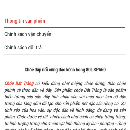
Thông tin sản phẩm
Chính sách vận chuyển
Chính sách đổi trả
Chóe đắp nổi công đào kênh bong 80L SP660
Chóe Bát Tràng
có kiểu dáng như miệng chóe đứng, thân chóe
phình và thon dần về đáy.
Sản phẩm chóe Bát Tràng là sản phẩm
biểu tượng sâu sắc, đầy tính nhân văn với màu men lam cổ đăc
trưng của làng gốm đã tạo cho sản phẩm nét đặc sắc riêng có. Sự
tinh xảo của hoa văn, sự độc đáo về hình dáng, đa dạng và sản
phẩm. Chóe được vẽ rất nhiều cảnh như cảnh cá chép trông trăng,
tứ linh tượng trưng cho 4 con vật linh thiêng kỳ lân - phượng - rồng
và rùa, cảnh vẽ chim công - hoa đào và phù dung,...mỗi cảnh có ý