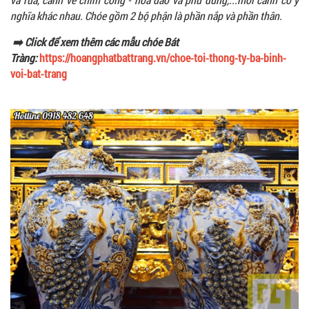
nghĩa khác nhau. Chóe gồm 2 bộ phận là phần nắp và phần thân.
➡️ Click để xem thêm các mẫu chóe Bát
Tràng:
https://hoangphatbattrang.vn/choe-toi-thong-ty-ba-binh-
voi-bat-trang