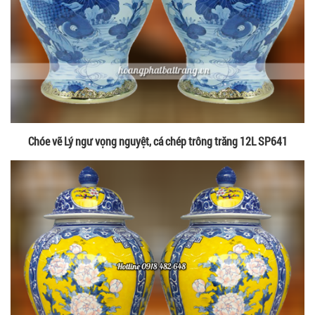
Chóe vẽ Lý ngư vọng nguyệt, cá chép trông trăng 12L SP641