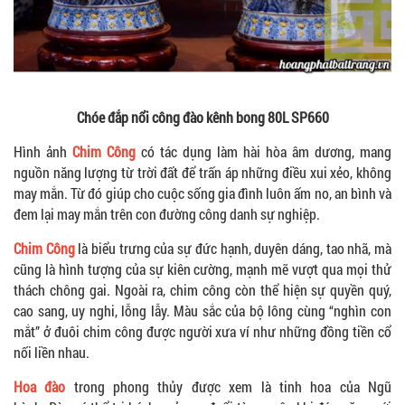
Chóe đắp nổi công đào kênh bong 80L SP660
Hình ảnh
Chim Công
có tác dụng làm hài hòa âm dương, mang
nguồn năng lượng từ trời đất để trấn áp những điều xui xẻo, không
may mắn. Từ đó giúp cho cuộc sống gia đình luôn ấm no, an bình và
đem lại may mắn trên con đường công danh sự nghiệp.
Chim Công
là biểu trưng của sự đức hạnh, duyên dáng, tao nhã, mà
cũng là hình tượng của sự kiên cường, mạnh mẽ vượt qua mọi thử
thách chông gai. Ngoài ra, chim công còn thể hiện sự quyền quý,
cao sang, uy nghi, lỗng lẫy. Màu sắc của bộ lông cùng “nghìn con
mắt” ở đuôi chim công được người xưa ví như những đồng tiền cổ
nối liền nhau.
Hoa đào
trong phong thủy được xem là tinh hoa của Ngũ