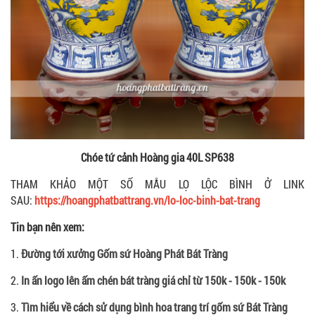
Chóe tứ cảnh Hoàng gia 40L SP638
THAM KHẢO MỘT SỐ MẪU LỌ LỘC BÌNH Ở LINK
SAU:
https://hoangphatbattrang.vn/lo-loc-binh-bat-trang
Tin bạn nên xem:
1.
Đường tới xưởng Gốm sứ Hoàng Phát Bát Tràng
2.
In ấn logo lên ấm chén bát tràng giá chỉ từ 150k - 150k - 150k
3.
Tìm hiểu về cách sử dụng bình hoa trang trí gốm sứ Bát Tràng