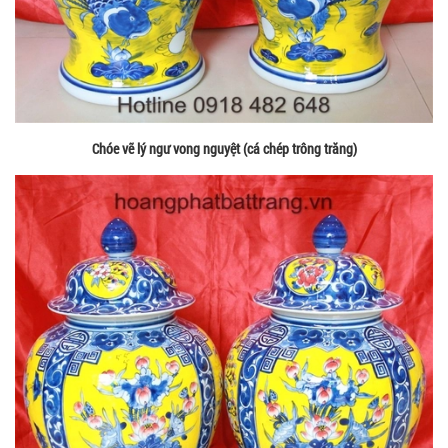
Chóe vẽ lý ngư vong nguyệt (cá chép trông trăng)