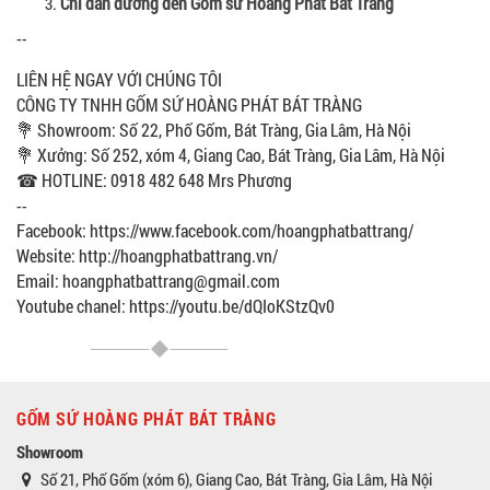
Chỉ dẫn đường đến Gốm sứ Hoàng Phát
Bát Tràng
--
LIÊN HỆ NGAY VỚI CHÚNG TÔI
CÔNG TY TNHH GỐM SỨ HOÀNG PHÁT BÁT TRÀNG
💐 Showroom: Số 22, Phố Gốm, Bát Tràng, Gia Lâm, Hà Nội
💐 Xưởng: Số 252, xóm 4, Giang Cao, Bát Tràng, Gia Lâm, Hà Nội
☎ HOTLINE: 0918 482 648 Mrs Phương
--
Facebook: https://www.facebook.com/hoangphatbattrang/
Website: http://hoangphatbattrang.vn/
Email: hoangphatbattrang@gmail.com
Youtube chanel: https://youtu.be/dQIoKStzQv0
GỐM SỨ HOÀNG PHÁT BÁT TRÀNG
Showroom
Số 21, Phố Gốm (xóm 6), Giang Cao, Bát Tràng, Gia Lâm, Hà Nội