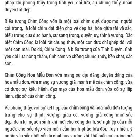
pháp khí phong thủy trong tình yêu đôi lứa, sự chung thủy, nhân
duyên tốt đẹp.
Biểu tượng Chim Công vốn là một loài chim quý, được mọi người
coi trọng, là loài chim đại diện cho vẻ đẹp hài hòa giữa tài và sắc,
biểu trưng của đức hạnh, sự sang trọng, quyền uy, thịnh vượng. Đặc
biệt Chim Công là loài rất chung thủy, một con đực chỉ ghép đôi với
một con mái. Do đó, Chim Công là biểu tượng của Tình Duyên, tình
yêu đôi lứa nồng thắm, tình cảm vợ chồng chung thủy, bền chặt, sắc
son.
Chim Công Hoa Mẫu Đơn
vừa mang sự dịu dàng, duyên dáng của
hoa mẫu đơn, vừa mang sự vương giả, mạnh mẽ của chim công; vừa
có được sự kiêu hãnh, đạo mạo của hoa mẫu đơn, vừa có sự lấp
lánh, sặc sỡ của chim công.
Về phong thủy, với sự kết hợp của
chim công và hoa mẫu đơn
tượng
trưng cho sự thịnh vượng, giàu có, vương giả cũng như sắc
đẹp, đem lại nguồn sinh khí mới cho công danh, sự nghiệp của mỗi
người, cho sắc đẹp viên mãn của hạnh phúc lứa đôi. Tuy nhiên, ý
nghĩa sâu sắc nhất vẫn là phát huy vượng khí, thể hiện sự vương giả