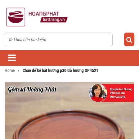
Home
»
Chân đế kê bát hương p30 Gỗ hương SP4521