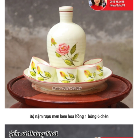
Bộ nậm rượu men kem hoa hồng 1 bông 6 chén