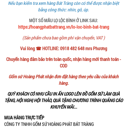
Nếu bạn kiểm tra xem hàng Bát Tràng còn có thể được nhận biệt
bằng công thức: nhìn, gõ, úp.
MỘT SỐ MẪU LỌ LỘC BÌNH Ở LINK SAU:
https://hoangphatbattrang.vn/lo-loc-binh-bat-trang
(Sản phẩm chưa bao gồm phí vận chuyển, VAT )
Vui lòng ☎ HOTLINE: 0918 482 648 mrs Phương
Chuyển hàng đảm bảo trên toàn quốc, nhận hàng mới thanh toán -
COD
Gốm sứ Hoàng Phát nhận đơn đặt hàng theo yêu cầu của khách
hàng.
QUÝ KHÁCH CÓ NHU CẦU IN ẤN LOGO LÊN ĐỒ GỐM SỨ LÀM QUÀ
TẶNG, HỘI NGHỊ HỘI THẢO, QUÀ TẶNG CHƯƠNG TRÌNH QUẢNG CÁO
KHUYẾN MÃI...
MUA HÀNG TRỰC TIẾP
CÔNG TY TNHH GỐM SỨ HOÀNG PHÁT BÁT TRÀNG