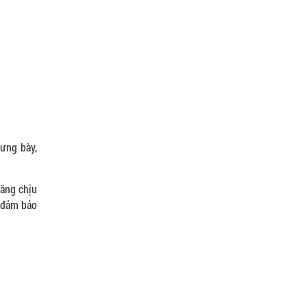
rưng bày,
năng chịu
, đảm bảo