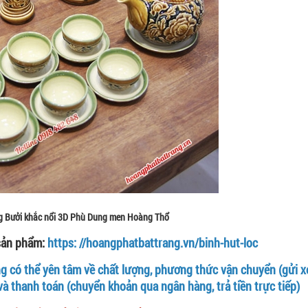
g Bưởi khắc nổi 3D Phù Dung men Hoàng Thổ
sản phẩm:
https: //hoangphatbattrang.vn/binh-hut-loc
 có thể yên tâm về chất lượng, phương thức vận chuyển (gửi xe 
và thanh toán (chuyển khoản qua ngân hàng, trả tiền trực tiếp)