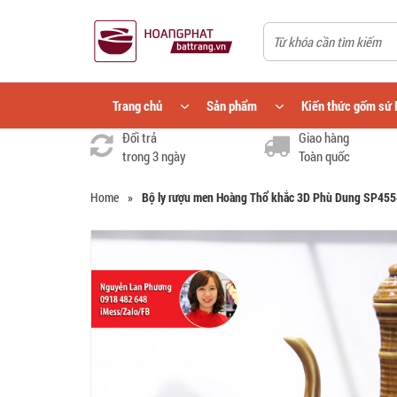
Trang chủ
Sản phẩm
Kiến thức gốm sứ 
Đổi trả
Giao hàng
trong 3 ngày
Toàn quốc
Home
»
Bộ ly rượu men Hoàng Thổ khắc 3D Phù Dung SP455