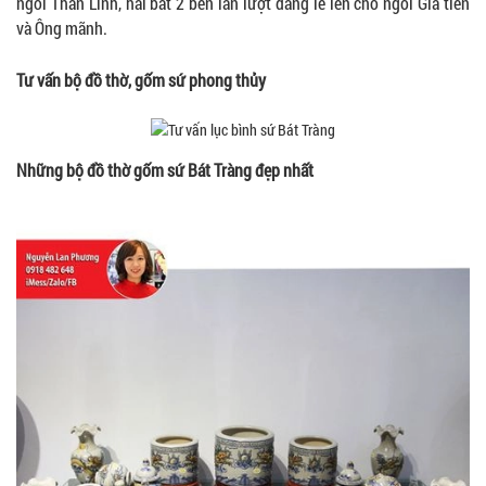
ngôi Thần Linh, hai bát 2 bên lần lượt dâng lễ lên cho ngôi Gia tiên
và Ông mãnh.
Tư vấn bộ đồ thờ, gốm sứ phong thủy
Những bộ đồ thờ gốm sứ Bát Tràng đẹp nhất