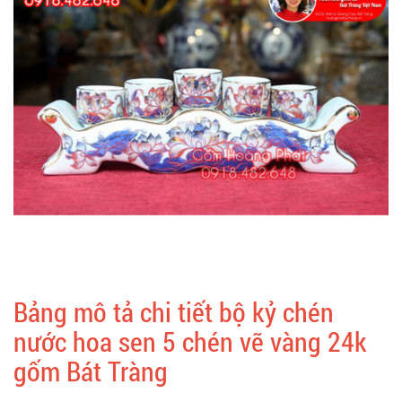
Bảng mô tả chi tiết bộ kỷ chén
nước hoa sen 5 chén vẽ vàng 24k
gốm Bát Tràng