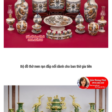
Bộ đồ thờ men rạn đắp nổi dành cho ban thờ gia tiên