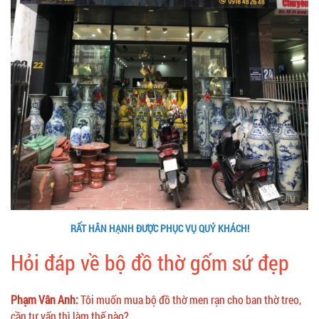
RẤT HÂN HẠNH ĐƯỢC PHỤC VỤ QUÝ KHÁCH!
Hỏi đáp về bộ đồ thờ gốm sứ đẹp
Phạm Vân Anh:
Tôi muốn mua bộ đồ thờ men rạn cho ban thờ treo,
cần tư vấn thì làm thế nào?