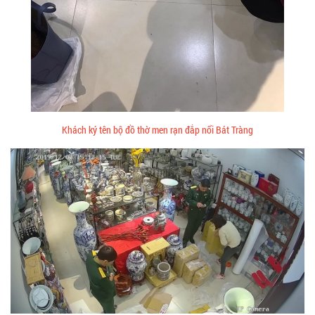
Khách ký tên bộ đồ thờ men rạn đắp nổi Bát Tràng