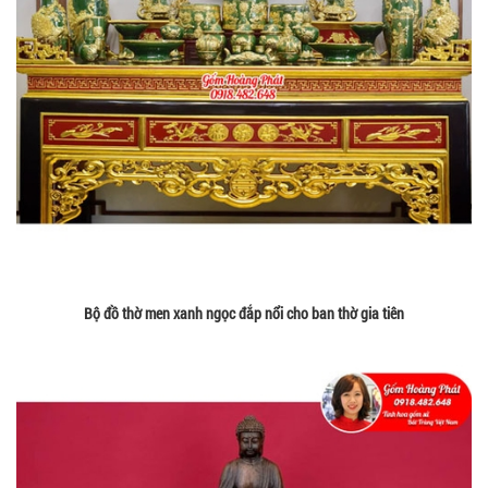
Bộ đồ thờ men xanh ngọc đắp nổi cho ban thờ gia tiên