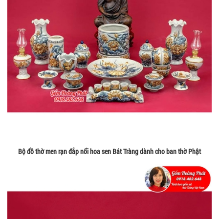
Bộ đồ thờ men rạn đắp nổi hoa sen Bát Tràng dành cho ban thờ Phật