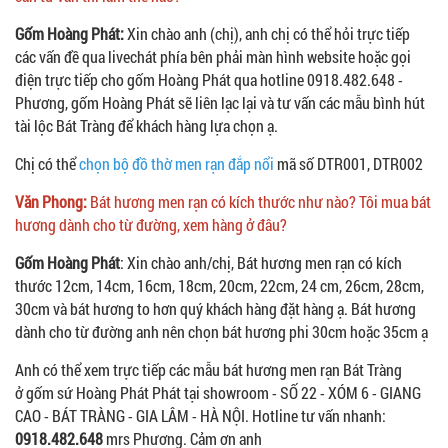
Gốm Hoàng Phát:
Xin chào anh (chị), anh chị có thể hỏi trực tiếp
các vấn đề qua livechát phía bên phải màn hình website hoặc gọi
điện trực tiếp cho gốm Hoàng Phát qua hotline 0918.482.648 -
Phương, gốm Hoàng Phát sẽ liên lạc lại và tư vấn các mẫu bình hút
tài lộc Bát Tràng để khách hàng lựa chọn ạ.
Chị có thể
chọn bộ đồ thờ men rạn đắp nổi
mã số DTR001, DTR002
Văn Phong:
Bát hương men rạn có kích thước như nào? Tôi mua bát
hương dành cho từ đường, xem hàng ở đâu?
Gốm Hoàng Phát
: Xin chào anh/chị, Bát hương men rạn có kích
thước 12cm, 14cm, 16cm, 18cm, 20cm, 22cm, 24 cm, 26cm, 28cm,
30cm và bát hương to hơn quý khách hàng đặt hàng ạ. Bát hương
dành cho từ đường anh nên chọn bát hương phi 30cm hoặc 35cm ạ
Anh có thể xem trực tiếp các mẫu bát hương men rạn Bát Tràng
ở gốm sứ Hoàng Phát Phát tại showroom - SỐ 22 - XÓM 6 - GIANG
CAO - BÁT TRÀNG - GIA LÂM - HÀ NỘI. Hotline tư vấn nhanh:
0918.482.648
mrs Phương. Cảm ơn anh