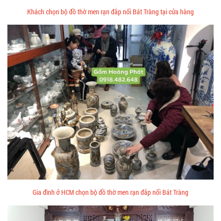
Khách chọn bộ đồ thờ men rạn đắp nổi Bát Tràng tại cửa hàng
Gia đình ở HCM chọn bộ đồ thờ men rạn đắp nổi Bát Tràng