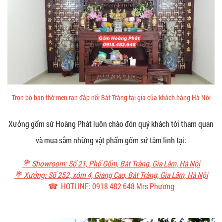
Trọn bộ ban thờ men rạn đắp nổi Bát Tràng tại gia của khách hàng Hà Nội
Xưởng gốm sứ Hoàng Phát luôn chào đón quý khách tới tham quan
và mua sắm những vật phẩm gốm sứ tâm linh tại:
💐 Showroom: Số 21, Phố Gốm, Bát Tràng, Gia Lâm, Hà Nội
💐 Xưởng: Số 252, xóm 4, Giang Cao, Bát Tràng, Gia Lâm, Hà Nội
☎ HOTLINE: 0918 482 648 Mrs Phương