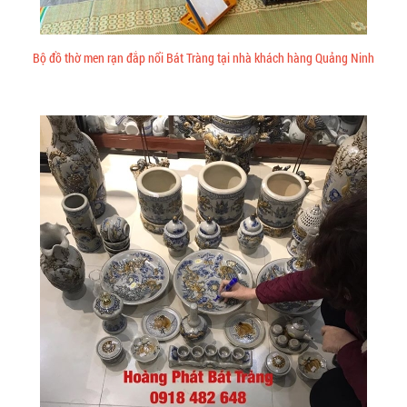
Bộ đồ thờ men rạn đắp nổi Bát Tràng tại nhà khách hàng Quảng Ninh