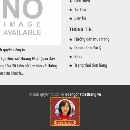
Giới thiệu
Tin tức
Liên hệ
THÔNG TIN
Hướng dẫn mua hàng
Danh sách đại lý
h quyền riêng tư
Blog
i tại Gốm sứ Hoàng Phát (sau đây
Trạng thái đơn hàng
úng tôi) đã luôn nỗ lực bảo vệ thông
ân của khách...
© Bản quyền thuộc về
Hoangphatbattrang.vn
Gốm sứ Hoàng Phát Bát Tràng