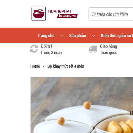
Trang chủ
Sản phẩm
Kiến thức gốm sứ 
Đổi trả
Giao hàng
trong 3 ngày
Toàn quốc
Home
»
Bộ khay mứt Tết 4 món