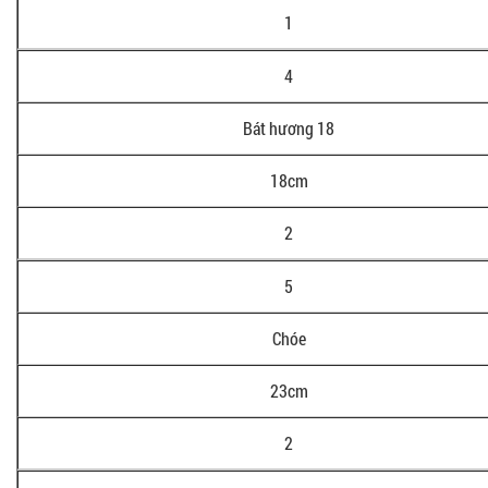
1
4
Bát hương 18
18cm
2
5
Chóe
23cm
2