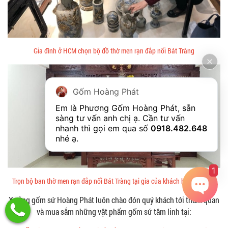
Gia đình ở HCM chọn bộ đồ thờ men rạn đắp nổi Bát Tràng
Gốm Hoàng Phát
Em là Phương Gốm Hoàng Phát, sẵn 
sàng tư vấn anh chị ạ. Cần tư vấn 
nhanh thì gọi em qua số 
0918.482.648
nhé ạ. 
1
Trọn bộ ban thờ men rạn đắp nổi Bát Tràng tại gia của khách hàng Hà Nội
Xưởng gốm sứ Hoàng Phát luôn chào đón quý khách tới tham quan
và mua sắm những vật phẩm gốm sứ tâm linh tại: