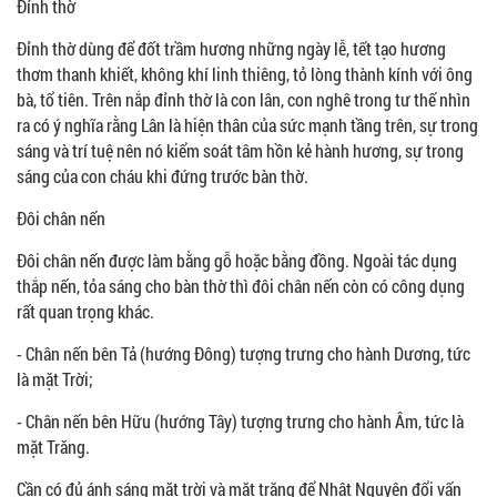
Đỉnh thờ
Đỉnh thờ dùng để đốt trầm hương những ngày lễ, tết tạo hương
thơm thanh khiết, không khí linh thiêng, tỏ lòng thành kính với ông
bà, tổ tiên. Trên nắp đỉnh thờ là con lân, con nghê trong tư thế nhìn
ra có ý nghĩa rằng Lân là hiện thân của sức mạnh tầng trên, sự trong
sáng và trí tuệ nên nó kiểm soát tâm hồn kẻ hành hương, sự trong
sáng của con cháu khi đứng trước bàn thờ.
Đôi chân nến
Đôi chân nến được làm bằng gỗ hoặc bằng đồng. Ngoài tác dụng
thắp nến, tỏa sáng cho bàn thờ thì đôi chân nến còn có công dụng
rất quan trọng khác.
- Chân nến bên Tả (hướng Đông) tượng trưng cho hành Dương, tức
là mặt Trời;
- Chân nến bên Hữu (hướng Tây) tượng trưng cho hành Âm, tức là
mặt Trăng.
Cần có đủ ánh sáng mặt trời và mặt trăng để Nhật Nguyện đổi vấn