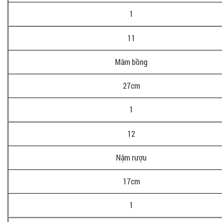
1
11
Mâm bồng
27cm
1
12
Nậm rượu
17cm
1