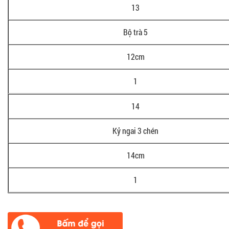
13
Bộ trà 5
12cm
1
14
Kỷ ngai 3 chén
14cm
1