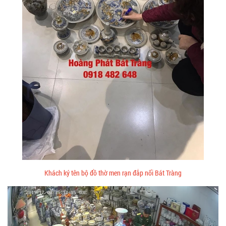
Khách ký tên bộ đồ thờ men rạn đắp nổi Bát Tràng