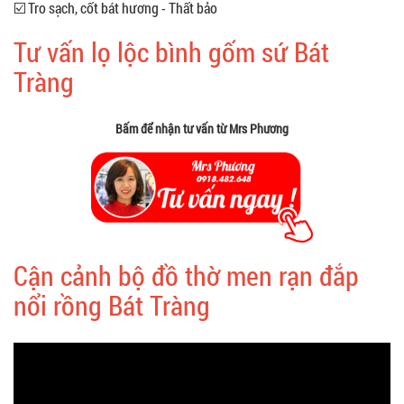
☑️ Tro sạch, cốt bát hương - Thất bảo
Tư vấn lọ lộc bình gốm sứ Bát
Tràng
Bấm để nhận tư vấn từ Mrs Phương
Cận cảnh bộ đồ thờ men rạn đắp
nổi rồng Bát Tràng