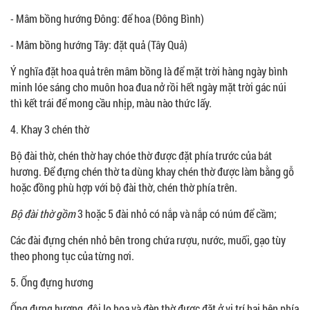
- Mâm bồng hướng Đông: để hoa (Đông Bình)
- Mâm bồng hướng Tây: đặt quả (Tây Quả)
Ý nghĩa đặt hoa quả trên mâm bồng là để mặt trời hàng ngày bình
minh lóe sáng cho muôn hoa đua nở rồi hết ngày mặt trời gác núi
thì kết trái để mong cầu nhịp, màu nào thức lấy.
4. Khay 3 chén thờ
Bộ đài thờ, chén thờ hay chóe thờ được đặt phía trước của bát
hương. Để đựng chén thờ ta dùng khay chén thờ được làm bằng gỗ
hoặc đồng phù hợp với bộ đài thờ, chén thờ phía trên.
Bộ đài thờ gồm
3 hoặc 5 đài nhỏ có nắp và nắp có núm để cầm;
Các đài đựng chén nhỏ bên trong chứa rượu, nước, muối, gạo tùy
theo phong tục của từng nơi.
5. Ống đựng hương
Ống đựng hương, đôi lọ hoa và đèn thờ được đặt ở vị trí hai bên phía