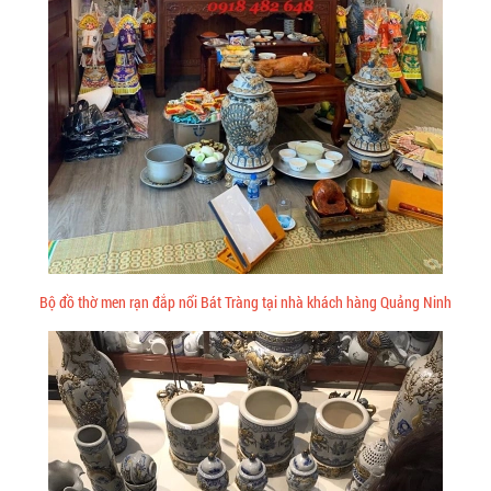
Bộ đồ thờ men rạn đắp nổi Bát Tràng tại nhà khách hàng Quảng Ninh