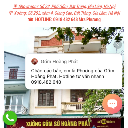
💐 Showroom: Số 22, Phố Gốm, Bát Tràng, Gia Lâm, Hà Nội
💐 Xưởng: Số 252, xóm 4, Giang Cao, Bát Tràng, Gia Lâm, Hà Nội
☎ HOTLINE: 0918 482 648 Mrs Phương
Gốm Hoàng Phát
Chào các bác, em là Phương của Gốm 
Hoàng Phát. Hotline tư vấn nhanh 
0918.482.648