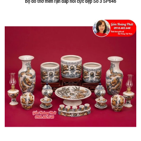
Bộ đồ thờ men rạn đắp nổi cực đẹp Số 3 SP646