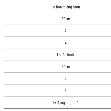
Lọ hoa miệng lượn
30cm
2
4
Lọ lộc bình
50cm
2
5
Ly đựng phật thủ