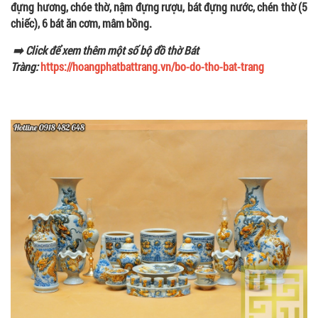
đựng hương, chóe thờ, nậm đựng rượu, bát đựng nước, chén thờ (5
chiếc), 6 bát ăn cơm, mâm bồng.
➡️ Click để xem thêm một số bộ đồ thờ Bát
Tràng:
https://hoangphatbattrang.vn/bo-do-tho-bat-trang