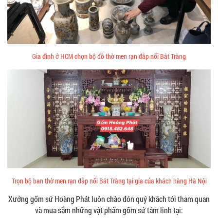
Gia đình ở HCM chọn bộ đồ thờ men rạn đắp nổi Bát Tràng
Trọn bộ ban thờ men rạn đắp nổi Bát Tràng tại gia của khách hàng Hà Nội
Xưởng gốm sứ Hoàng Phát luôn chào đón quý khách tới tham quan
và mua sắm những vật phẩm gốm sứ tâm linh tại: