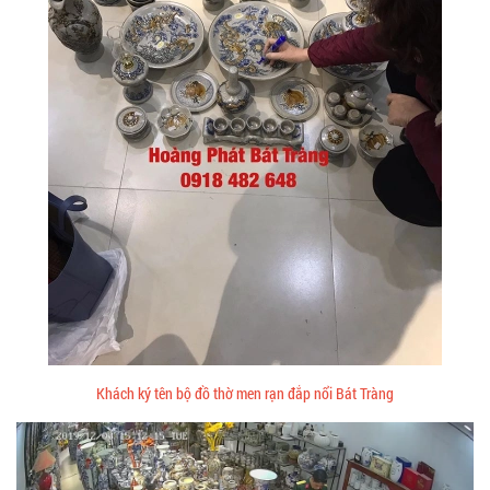
Khách ký tên bộ đồ thờ men rạn đắp nổi Bát Tràng