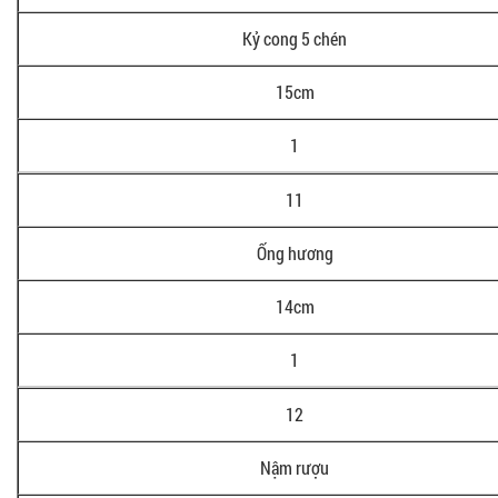
Kỷ cong 5 chén
15cm
1
11
Ống hương
14cm
1
12
Nậm rượu