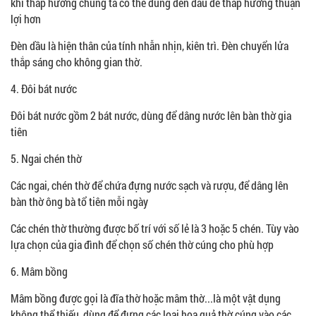
khi thắp hương chúng ta có thể dùng đèn dầu để thắp hương thuận
lợi hơn
Đèn dầu là hiện thân của tính nhẫn nhịn, kiên trì. Đèn chuyển lửa
thắp sáng cho không gian thờ.
4. Đôi bát nước
Đôi bát nước gồm 2 bát nước, dùng để dâng nước lên bàn thờ gia
tiên
5. Ngai chén thờ
Các ngai, chén thờ để chứa đựng nước sạch và rượu, để dâng lên
bàn thờ ông bà tổ tiên mỗi ngày
Các chén thờ thường được bố trí với số lẻ là 3 hoặc 5 chén. Tùy vào
lựa chọn của gia đình để chọn số chén thờ cúng cho phù hợp
6. Mâm bồng
Mâm bồng được gọi là đĩa thờ hoặc mâm thờ...là một vật dụng
không thể thiếu, dùng để đựng các loại hoa quả thờ cúng vào các