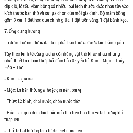
dịp giỗ, lễ tết. Mâm bồng có nhiều loại kích thước khác nhau tùy vào
kích thước bàn thờ và sự lựa chọn của mỗi gia đình. Bộ mâm bồng
gồm 3 cái: 1 đặt hoa quả chính giữa, 1 đặt tiền vàng, 1 đặt bánh kẹo.
7. Ống đựng hương
Lọ đựng hương được đặt bên phải bàn thờ và được làm bằng gốm…
Tùy theo kinh tế của gia chủ có những vật thờ khác nhau nhưng
nhất thiết trên ban thờ phải đảm bảo 05 yếu tố: Kim – Mộc – Thủy –
Hỏa – Thổ.
- Kim: Là giá nến
- Mộc: Là bàn thờ, ngai hoặc giá nến, bài vị
- Thủy: Là bình, chai nước, chén nước thờ.
- Hỏa: Là ngọn đèn dầu hoặc nến thờ trên ban thờ và là hương khi
thắp lên.
- Thổ: là bát hương làm từ đất sét nung lên