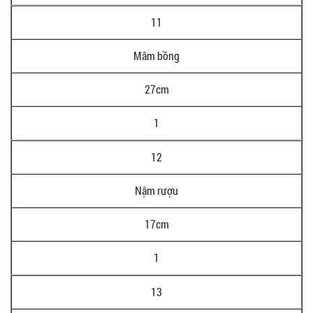
11
Mâm bồng
27cm
1
12
Nậm rượu
17cm
1
13