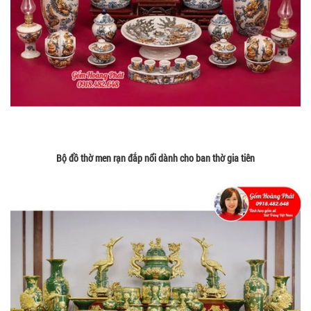
Bộ đồ thờ men rạn đắp nổi dành cho ban thờ gia tiên