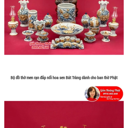
Bộ đồ thờ men rạn đắp nổi hoa sen Bát Tràng dành cho ban thờ Phật