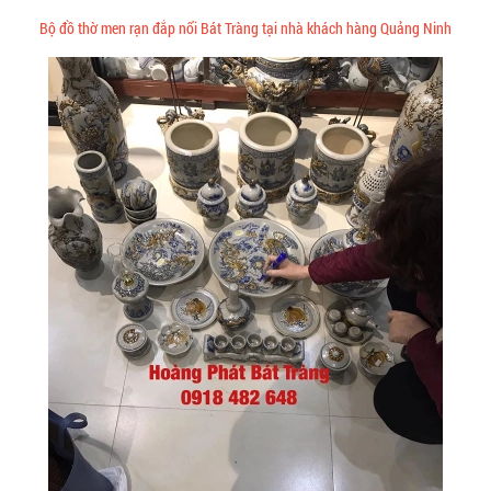
Bộ đồ thờ men rạn đắp nổi Bát Tràng tại nhà khách hàng Quảng Ninh