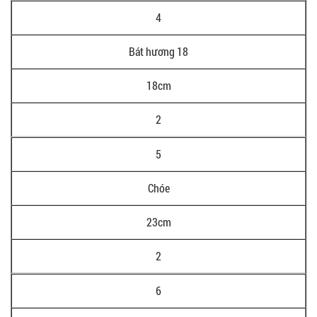
4
Bát hương 18
18cm
2
5
Chóe
23cm
2
6