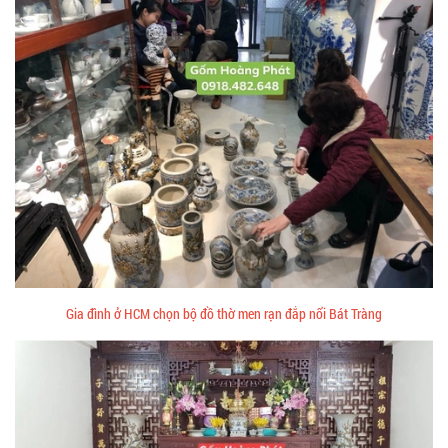
Gia đình ở HCM chọn bộ đồ thờ men rạn đắp nổi Bát Tràng