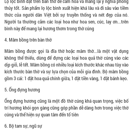
Lọ lộc bình đặt trên bàn thờ để cắm hoa và mang lại ý nghĩa phong
thủy tốt. Sản phẩm lọ lộc bình xuất hiện khá lâu và đi sâu vào tiềm
thức của người dân Việt bởi sự truyền thống và nét đẹp của nó.
Người ta thường cắm các loại hoa như hoa sen, cúc, lay ơn...trên
bình này để mang lại hương thơm trong thờ cúng
4. Mâm bồng trên bàn thờ
Mâm bồng được gọi là đĩa thờ hoặc mâm thờ...là một vật dụng
không thể thiếu, dùng để đựng các loại hoa quả thờ cúng vào các
dịp giỗ, lễ tết. Mâm bồng có nhiều loại kích thước khác nhau tùy vào
kích thước bàn thờ và sự lựa chọn của mỗi gia đình. Bộ mâm bồng
gồm 3 cái: 1 đặt hoa quả chính giữa, 1 đặt tiền vàng, 1 đặt bánh kẹo.
5. Ống đựng hương
Ống đựng hương cũng là một đồ thờ cúng khá quan trọng, việc bố
trí hương khói gọn gàng cũng góp phần dễ dàng hơn trong việc thờ
cúng và thể hiện sự quan tâm đến tổ tiên
6. Bộ tam sự, ngũ sự