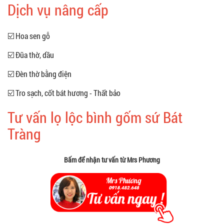
Dịch vụ nâng cấp
☑️ Hoa sen gỗ
☑️ Đũa thờ, dầu
☑️ Đèn thờ bằng điện
☑️ Tro sạch, cốt bát hương - Thất bảo
Tư vấn lọ lộc bình gốm sứ Bát
Tràng
Bấm để nhận tư vấn từ Mrs Phương