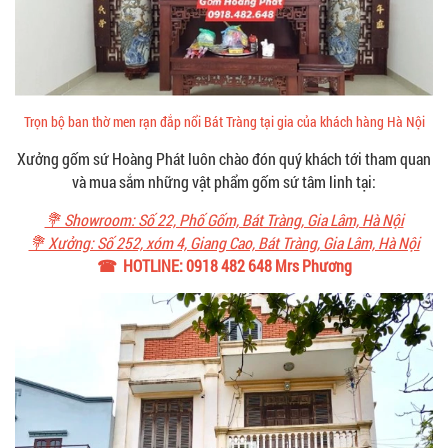
Trọn bộ ban thờ men rạn đắp nổi Bát Tràng tại gia của khách hàng Hà Nội
Xưởng gốm sứ Hoàng Phát luôn chào đón quý khách tới tham quan
và mua sắm những vật phẩm gốm sứ tâm linh tại:
💐 Showroom: Số 22, Phố Gốm, Bát Tràng, Gia Lâm, Hà Nội
💐 Xưởng: Số 252, xóm 4, Giang Cao, Bát Tràng, Gia Lâm, Hà Nội
☎ HOTLINE: 0918 482 648 Mrs Phương