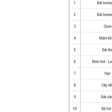
1
Bát hươn
2
Bát hươn
3
Chóe
4
Mâm bồ
5
Đài th
6
Đỉnh thờ - L
7
Hạc
8
Cây nế
9
Bát s
10
Bộ trà