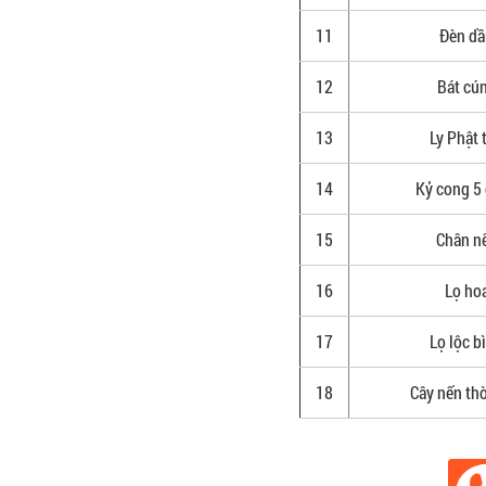
11
Đèn d
12
Bát cú
13
Ly Phật 
14
Kỷ cong 5
15
Chân n
16
Lọ ho
17
Lọ lộc b
18
Cây nến th