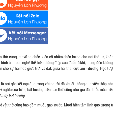
n thờ cúng, sự vững chắc, kiên cố nhằm chấn hưng cho nơi thờ tự, khô
 hình ảnh con nghê thể hiện thông điệp xua đuổi tà khí, mang đến không
n cho sự hài hòa giữa trời và đất, giữa hai thái cực âm - dương. Hạc tư
ề, là nơi gắn kết người dương với người đã khuất thông qua việc thắp n
ề ý nghĩa của từng bát hương trên ban thờ cũng như giả đáp thắc mắc trê
t mấy bát hương
lễ vật thờ cúng bao gồm muối, gạo, nước. Muối hiện tâm linh gạo tượng 