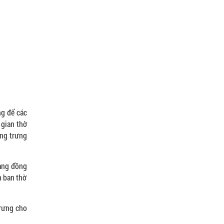
ng để các
 gian thờ
ợng trưng
hang đồng
n ban thờ
trưng cho