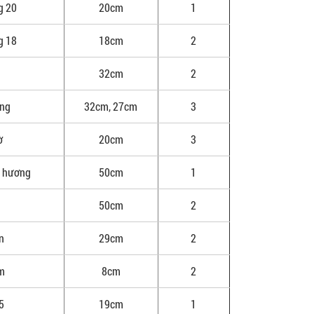
g 20
20cm
1
g 18
18cm
2
32cm
2
ng
32cm, 27cm
3
ờ
20cm
3
ư hương
50cm
1
50cm
2
n
29cm
2
âm
8cm
2
 5
19cm
1