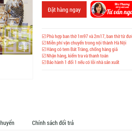
Đặt hàng ngay
☑️ Phù hợp ban thờ 1m97 và 2m17, ban thờ từ đư
☑️ Miễn phí vận chuyển trong nội thành Hà Nội
☑️ Hàng có tem Bát Tràng, chống hàng giả
☑️ Nhận hàng, kiểm tra và thanh toán
☑️ Bảo hành 1 đổi 1 nếu có lỗi nhà sản xuất
chuyển
Chính sách đổi trả