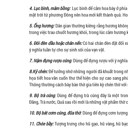
4. Lục bình, mâm bồng:
Lục bình để cắm hoa bày ở phía 
mặt trời từ phương Đông nên hoa mới kết thành quả. Ho
5. Ống hương:
Dân gian thường kiêng rằng hương không 
trong việc trau chuốt hương khói, trong lúc cắm hương 
6. Đôi đèn dầu hoặc chân nến:
Có hai chân đèn đặt đối x
ý nghĩa tuần tự cho sự sinh sôi của vạn vật.
7. Nậm đựng rượu cúng
:
Dùng để đựng rượu với ý nghĩa 
8.Kỷ chén:
Để tưởng nhớ những người đã khuất trong nh
họa tiết hoa văn cuốn thư thể hiện cho sự cao sang ph
Thông thường cách bày bàn thờ gia tiên kỳ chén thờ với 
9. Bộ trà cúng
:
Dùng để đựng trà cúng đây là một tron
Đăng, Trà nước, Quả sau rồi mới là những vật phẩm thờ 
10. Bộ bát cơm cúng, đũa thờ
: Dùng để đựng cơm tượng t
11. Chóe bầy:
Tượng trưng cho hũ gạo, hũ vàng, hũ bạc…