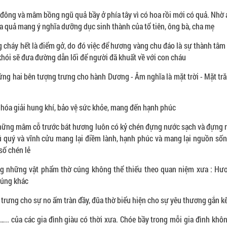
đông và mâm bồng ngũ quả bầy ở phía tây vì có hoa rồi mới có quả. Nhờ
a quả mang ý nghĩa dưỡng dục sinh thành của tổ tiên, ông bà, cha mẹ
cháy hết là điểm gở, do đó việc để hương vàng chu đáo là sự thành tâm
khói sẽ đưa đường dẫn lối để người đã khuất về với con cháu
ứng hai bên tượng trưng cho hành Dương - Âm nghĩa là mặt trời - Mặt t
hóa giải hung khí, bảo vệ sức khỏe, mang đến hạnh phúc
ững mâm cỗ trước bát hương luôn có kỷ chén đựng nước sạch và đựng 
ú quý và vĩnh cửu mang lại điềm lành, hạnh phúc và mang lại nguồn sốn
số chén lẻ
g những vật phẩm thờ cúng không thể thiếu theo quan niệm xưa : Hươ
cúng khác
rưng cho sự no ấm tràn đầy, đũa thờ biểu hiện cho sự yêu thương gắn kế
.. của các gia đình giàu có thời xưa. Chóe bầy trong mỗi gia đình kh