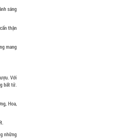
 ánh sáng
 cẩn thận
răng mang
rượu. Với
g bất tử.
ng, Hoa,
t.
ông những