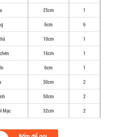
ầu
25cm
1
ng
6cm
6
thủ
10cm
1
 chén
16cm
1
ến
6cm
1
a
30cm
2
ình
50cm
2
ời Mạc
32cm
2