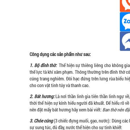
Công dụng các sản phẩm như sau:
1. Bộ đỉnh thờ:
Thể hiện sự thiêng liêng cho không gia
thế lực tà khí xâm phạm. Thông thường trên đỉnh thờ có
cúng trang nghiêm. Đôi hạc đứng trên lưng rùa biểu hiệ
cho con vật tinh túy và thanh cao.
2. Bát hương:
Là nơi thần linh gia tiên thần linh ngự v
thời thể hiện sự kính hiếu người đã khuất. Để hiểu rõ v
nên đặt mấy bát hương hãy xem bài viết:
Ban thờ nên đặ
3. Chóe cúng
(3 chiếc đựng muối, gạo, nước): Dùng các 
sự sung túc, đủ đầy, nước thể hiện cho sự tinh khiết