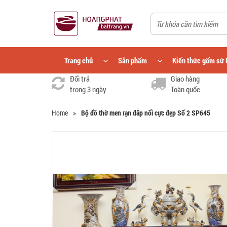
Trang chủ
Sản phẩm
Kiến thức gốm sứ 
Đổi trả
Giao hàng
trong 3 ngày
Toàn quốc
Home
»
Bộ đồ thờ men rạn đắp nổi cực đẹp Số 2 SP645