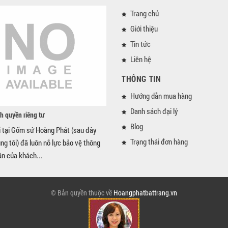
Trang chủ
Giới thiệu
Tin tức
Liên hệ
THÔNG TIN
Hướng dẫn mua hàng
Danh sách đại lý
h quyền riêng tư
Blog
i tại Gốm sứ Hoàng Phát (sau đây
Trạng thái đơn hàng
úng tôi) đã luôn nỗ lực bảo vệ thông
ân của khách...
© Bản quyền thuộc về
Hoangphatbattrang.vn