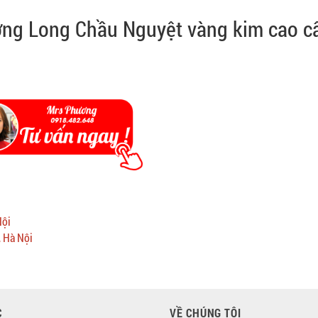
ỡng Long Chầu Nguyệt vàng kim cao c
Nội
, Hà Nội
C
VỀ CHÚNG TÔI