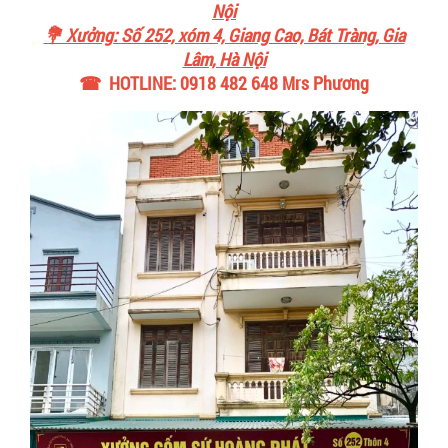
Nội
💐 Xưởng: Số 252, xóm 4, Giang Cao, Bát Tràng, Gia
Lâm, Hà Nội
☎ HOTLINE: 0918 482 648 Mrs Phương