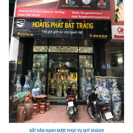
RẤT HÂN HẠNH ĐƯỢC PHỤC VỤ QUÝ KHÁCH!