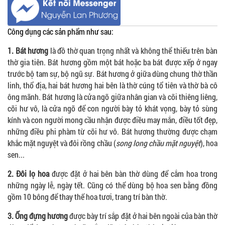
Công dụng các sản phẩm như sau:
1. Bát hương
là đồ thờ quan trọng nhất và không thể thiếu trên bàn
thờ gia tiên. Bát hương gồm một bát hoặc ba bát được xếp ở ngay
trước bộ tam sự, bộ ngũ sự. Bát hương ở giữa dùng chung thờ thần
linh, thổ địa, hai bát hương hai bên là thờ cúng tổ tiên và thờ bà cô
ông mãnh. Bát hương là cửa ngõ giữa nhân gian và cõi thiêng liêng,
cõi hư vô, là cửa ngõ để con người bày tỏ khát vọng, bày tỏ sùng
kính và con người mong cầu nhận được điều may mắn, điều tốt đẹp,
những điều phi phàm từ cõi hư vô. Bát hương thường được chạm
khắc mặt nguyệt và đôi rồng chầu (
song long chầu mặt nguyệt
), hoa
sen...
2. Đôi lọ hoa
được đặt ở hai bên bàn thờ dùng để cắm hoa trong
những ngày lễ, ngày tết. Cũng có thể dùng bộ hoa sen bằng đồng
gồm 10 bông để thay thế hoa tươi, trang trí bàn thờ.
3. Ống đựng hương
được bày trí sắp đặt ở hai bên ngoài của bàn thờ