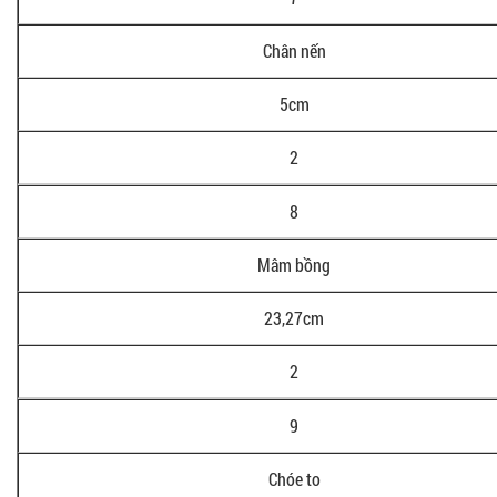
Chân nến
5cm
2
8
Mâm bồng
23,27cm
2
9
Chóe to