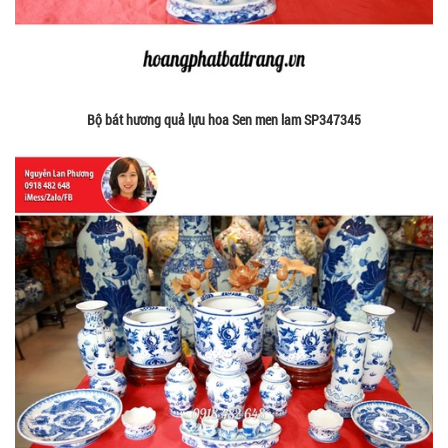
Bộ bát hương quả lựu hoa Sen men lam SP347345