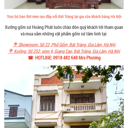
Trọn bộ ban thờ men rạn đắp nổi Bát Tràng tại gia của khách hàng Hà Nội
Xưởng gốm sứ Hoàng Phát luôn chào đón quý khách tới tham quan
và mua sắm những vật phẩm gốm sứ tâm linh tại:
💐 Showroom: Số 22, Phố Gốm, Bát Tràng, Gia Lâm, Hà Nội
💐 Xưởng: Số 252, xóm 4, Giang Cao, Bát Tràng, Gia Lâm, Hà Nội
☎ HOTLINE: 0918 482 648 Mrs Phương