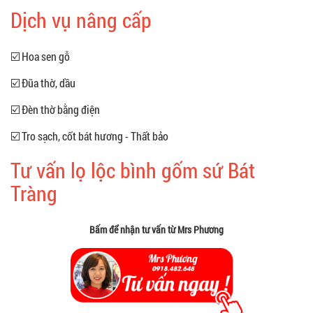
Dịch vụ nâng cấp
☑️ Hoa sen gỗ
☑️ Đũa thờ, dầu
☑️ Đèn thờ bằng điện
☑️ Tro sạch, cốt bát hương - Thất bảo
Tư vấn lọ lộc bình gốm sứ Bát
Tràng
Bấm để nhận tư vấn từ Mrs Phương