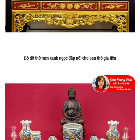
Bộ đồ thờ men xanh ngọc đắp nổi cho ban thờ gia tiên