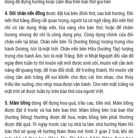
dùng để đựng hương hoặc cắm đũa trên bàn thờ gia tiên
4. Đôi chân nến đồng
được đặt hai bên đỉnh thờ, sau bát hương. Đôi
nến thờ bằng đồng rất quan trọng, người ta cứ ngỡ rằng đôi nến thờ
chỉ có tác dụng thắp nến, tỏa sáng cho bàn thờ, hoặc để châm
hương nhưng đó chỉ là công dụng phụ. Công dụng chính của đôi
chân nến lại khác. Chân nến bên Tả (hướng Đông) tượng trưng cho
hành Dương, tức là mặt trời. Chân nến bên Hữu (hướng Tây) tượng
trưng cho hành Âm, tức là mặt Trăng. Bởi vì Nhật Nguyệt đổi vần để
ngày đêm tuần tự thì muôn vật mới được sinh sôi, muôn vật cần ánh
nắng để quang hợp, để trao đổi chất, để trưởng thành, thì muôn vật
cũng cần ánh trăng để xui khiến cho đực cái tìm nhau, cho thủy
triều lên xuống, cho nhịp mùa được vận hành. Cho nên mặt trăng và
mặt trời sẽ được tuần tự trên bàn thờ của người Việt.
5. Mâm bồng
dùng để đựng hoa quả, trầu cau, tiền mã. Mâm bồng
được đặt ở trước và hai bên ban thờ. Mâm bồng bên trái ban thờ
(hướng Đông) thường được để hoa, mâm bồng bên phải thường
được đặt quả. Vì ngày trước các cụ nhà ta làm nhà hướng Nam thì
bàn thờ sẽ quay về hướng Nam theo mô hình 3 gian 2 trái, khi đó