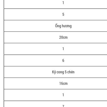
1
5
Ống hương
20cm
1
6
Kỷ cong 5 chén
16cm
1
7