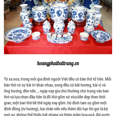
Từ xa xưa, trong mỗi gia đình người Việt đều có bàn thờ tổ tiên. Mỗi
bàn thờ có sự bài trí khác nhau, song đều có bát hương, bài vị và
ống hương, đèn nến…, ngày nay gia chủ thường chú trọng vào ban
thờ và lựa chọn đầu tiên là đồ thờ gốm sứ
vừa bền đẹp theo thời
gian, một ban thờ bề thế ngày nay gồm: bộ đỉnh tam sự gồm một
đỉnh đồng (lư hương), hai chân nến nếu thêm đôi hạc thì gọi là bộ
ngũ sự, không thể thiếu bát nhang và thêm mâm hoa quả, đài nước,