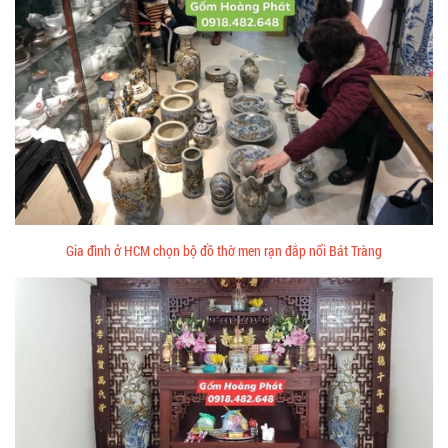
Gia đình ở HCM chọn bộ đồ thờ men rạn đắp nổi Bát Tràng