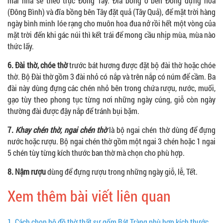
mái nhà sẽ theo trục Đông Tây. Đĩa bồng ở bên Đông đựng hoa
(Đông Bình) và đĩa bồng bên Tây đặt quả (Tây Quả), để mặt trời hàng
ngày bình minh lóe rạng cho muôn hoa đua nở rồi hết một vòng của
mặt trời đến khi gác núi thì kết trái để mong cầu nhịp mùa, mùa nào
thức lấy.
6. Đài thờ, chóe thờ
trước bát hương được đặt bộ đài thờ hoặc chóe
thờ. Bộ Đài thờ gồm 3 đài nhỏ có nắp và trên nắp có núm để cầm. Ba
đài này dùng đựng các chén nhỏ bên trong chứa rượu, nước, muối,
gạo tùy theo phong tục từng nơi những ngày cúng, giỗ còn ngày
thường đài được đậy nắp để tránh bụi bặm.
7.
Khay chén thờ, ngai chén thờ
là bộ ngai chén thờ dùng để đựng
nước hoặc rượu. Bộ ngai chén thờ gồm một ngai 3 chén hoặc 1 ngai
5 chén tùy từng kích thước ban thờ mà chọn cho phù hợp.
8. Nậm rượu
dùng để đựng rượu trong những ngày giỗ, lễ, Tết.
Xem thêm bài viết liên quan
1.
Cách chọn bộ đồ thờ thất sự gốm Bát Tràng phù hợp kích thước