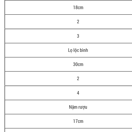
18cm
2
3
Lọ lộc bình
30cm
2
4
Nậm rượu
17cm