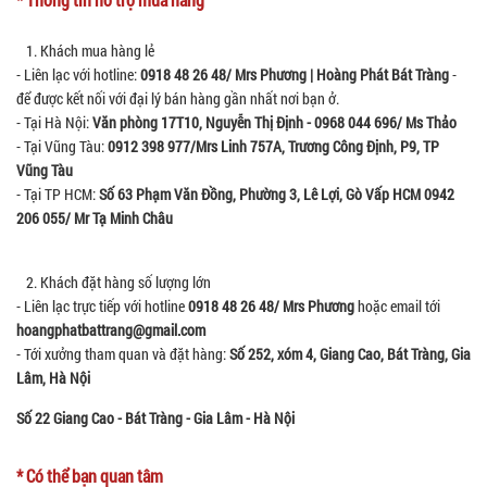
1. Khách mua hàng lẻ
- Liên lạc với hotline:
0918 48 26 48/ Mrs Phương | Hoàng Phát Bát Tràng
-
để được kết nối với đại lý bán hàng gần nhất nơi bạn ở.
- Tại Hà Nội:
Văn phòng 17T10, Nguyễn Thị Định - 0968 044 696/ Ms Thảo
- Tại Vũng Tàu:
0912 398 977/Mrs Linh
757A, Trương Công Định, P9, TP
Vũng Tàu
- Tại TP HCM:
Số 63 Phạm Văn Đồng, Phường 3, Lê Lợi, Gò Vấp HCM 0942
206 055/ Mr Tạ Minh Châu
2. Khách đặt hàng số lượng lớn
- Liên lạc trực tiếp với hotline
0918 48 26 48/ Mrs Phương
hoặc email tới
hoangphatbattrang@gmail.com
- Tới xưởng tham quan và đặt hàng:
Số 252, xóm 4, Giang Cao, Bát Tràng, Gia
Lâm, Hà Nội
Số 22 Giang Cao - Bát Tràng - Gia Lâm - Hà Nội
* Có thể bạn quan tâm