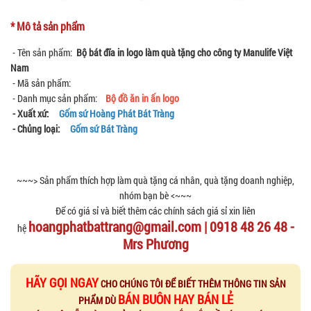
* Mô tả sản phẩm
- Tên sản phẩm:
Bộ bát đĩa in logo làm quà tặng cho công ty Manulife Việt
Nam
- Mã sản phẩm:
- Danh mục sản phẩm:
Bộ đồ ăn in ấn logo
- Xuất xứ:
Gốm sứ Hoàng Phát Bát Tràng
- Chủng loại:
Gốm sứ Bát Tràng
~~~> Sản phẩm thích hợp làm quà tặng cá nhân, quà tặng doanh nghiệp,
nhóm bạn bè <~~~
Để có giá sỉ và biết thêm các chính sách giá sỉ xin liên
hoangphatbattrang@gmail.com | 0918 48 26 48 -
hệ
Mrs Phương
HÃY GỌI NGAY
CHO CHÚNG TÔI ĐỂ BIẾT THÊM THÔNG TIN SẢN
BÁN BUÔN HAY BÁN LẺ
PHẨM DÙ