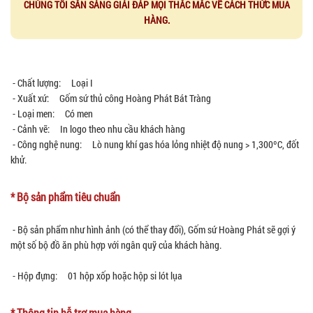
CHÚNG TÔI SẴN SÀNG GIẢI ĐÁP MỌI THẮC MẮC VỀ CÁCH THỨC MUA
HÀNG.
- Chất lượng: Loại I
- Xuất xứ: Gốm sứ thủ công Hoàng Phát Bát Tràng
- Loại men: Có men
- Cảnh vẽ: In logo theo nhu cầu khách hàng
- Công nghệ nung: Lò nung khí gas hóa lỏng nhiệt độ nung > 1,300ºC, đốt
khử.
* Bộ sản phẩm tiêu chuẩn
- Bộ sản phẩm như hình ảnh (có thể thay đổi), Gốm sứ Hoàng Phát sẽ gợi ý
một số bộ đồ ăn phù hợp với ngân quỹ của khách hàng.
- Hộp đựng: 01 hộp xốp hoặc hộp si lót lụa
* Thông tin hỗ trợ mua hàng