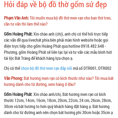
Hỏi đáp về bộ đồ thờ gốm sứ đẹp
Phạm Vân Anh:
Tôi muốn mua bộ đồ thờ men rạn cho ban thờ treo,
cần tư vấn thì làm thế nào?
Gốm Hoàng Phát:
Xin chào anh (chị), anh chị có thể hỏi trực tiếp
các vấn đề qua livechát phía bên phải màn hình website hoặc gọi
điện trực tiếp cho gốm Hoàng Phát qua hotline 0918.482.648 -
Phương, gốm Hoàng Phát sẽ liên lạc lại và tư vấn các mẫu bình hút
tài lộc Bát Tràng để khách hàng lựa chọn ạ.
Chị có thể
chọn bộ đồ thờ men rạn đắp nổi
mã số DTR001, DTR002
Văn Phong:
Bát hương men rạn có kích thước như nào? Tôi mua bát
hương dành cho từ đường, xem hàng ở đâu?
Gốm Hoàng Phát
: Xin chào anh/chị, Bát hương men rạn có kích
thước 12cm, 14cm, 16cm, 18cm, 20cm, 22cm, 24 cm, 26cm, 28cm,
30cm và bát hương to hơn quý khách hàng đặt hàng ạ. Bát hương
dành cho từ đường anh nên chọn bát hương phi 30cm hoặc 35cm ạ