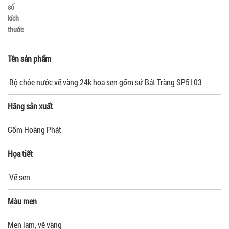
số
kích
thước
Tên sản phẩm
Bộ chóe nước vẽ vàng 24k hoa sen gốm sứ Bát Tràng SP5103
Hãng sản xuất
Gốm Hoàng Phát
Họa tiết
Vẽ sen
Màu men
Men lam, vẽ vàng