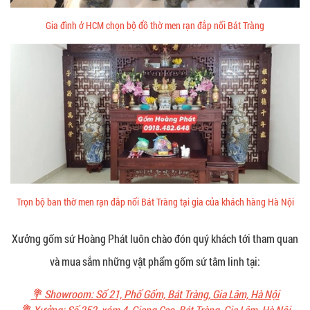
Gia đình ở HCM chọn bộ đồ thờ men rạn đắp nổi Bát Tràng
Trọn bộ ban thờ men rạn đắp nổi Bát Tràng tại gia của khách hàng Hà Nội
Xưởng gốm sứ Hoàng Phát luôn chào đón quý khách tới tham quan
và mua sắm những vật phẩm gốm sứ tâm linh tại:
💐 Showroom: Số 21, Phố Gốm, Bát Tràng, Gia Lâm, Hà Nội
💐 Xưởng: Số 252, xóm 4, Giang Cao, Bát Tràng, Gia Lâm, Hà Nội