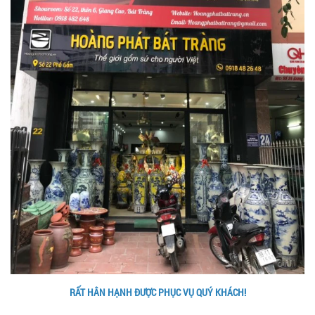
RẤT HÂN HẠNH ĐƯỢC PHỤC VỤ QUÝ KHÁCH!