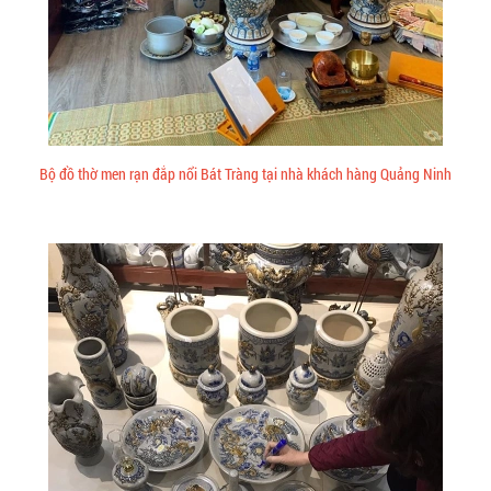
Bộ đồ thờ men rạn đắp nổi Bát Tràng tại nhà khách hàng Quảng Ninh