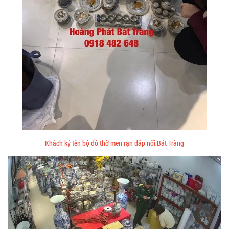
Khách ký tên bộ đồ thờ men rạn đắp nổi Bát Tràng