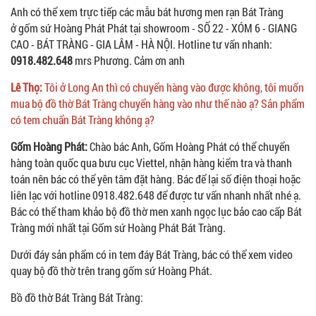
Anh có thể xem trực tiếp các mẫu bát hương men rạn Bát Tràng
ở gốm sứ Hoàng Phát Phát tại showroom - SỐ 22 - XÓM 6 - GIANG
CAO - BÁT TRÀNG - GIA LÂM - HÀ NỘI. Hotline tư vấn nhanh:
0918.482.648
mrs Phương. Cảm ơn anh
Lê Thọ:
Tôi ở Long An thì có chuyển hàng vào được không, tôi muốn
mua bộ đồ thờ Bát Tràng chuyển hàng vào như thế nào ạ? Sản phẩm
có tem chuẩn Bát Tràng không ạ?
Gốm Hoàng Phát:
Chào bác Anh, Gốm Hoàng Phát có thể chuyển
hàng toàn quốc qua bưu cục Viettel, nhận hàng kiểm tra và thanh
toán nên bác có thể yên tâm đặt hàng. Bác để lại số điện thoại hoặc
liên lạc với hotline 0918.482.648 để được tư vấn nhanh nhất nhé ạ.
Bác có thể tham khảo bộ đồ thờ men xanh ngọc lục bảo cao cấp Bát
Tràng mới nhất tại Gốm sứ Hoàng Phát Bát Tràng.
Dưới đáy sản phẩm có in tem đáy Bát Tràng, bác có thể xem video
quay bộ đồ thờ trên trang gốm sứ Hoàng Phát.
Bồ đồ thờ Bát Tràng Bát Tràng: