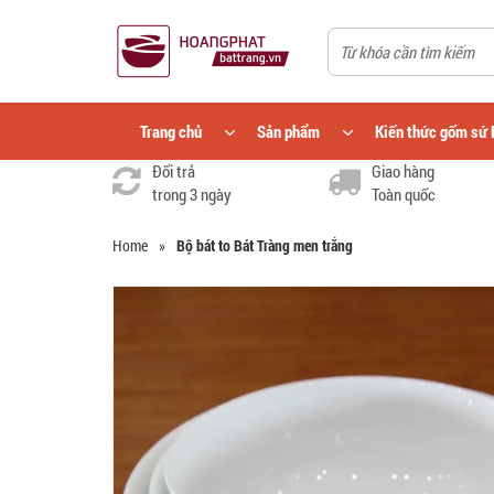
Trang chủ
Sản phẩm
Kiến thức gốm sứ 
Đổi trả
Giao hàng
trong 3 ngày
Toàn quốc
Home
»
Bộ bát to Bát Tràng men trắng