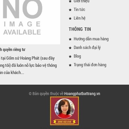
Giới thiệu
Tin tức
Liên hệ
THÔNG TIN
Hướng dẫn mua hàng
Danh sách đại lý
h quyền riêng tư
Blog
i tại Gốm sứ Hoàng Phát (sau đây
Trạng thái đơn hàng
úng tôi) đã luôn nỗ lực bảo vệ thông
ân của khách...
© Bản quyền thuộc về
Hoangphatbattrang.vn
Gốm sứ Hoàng Phát Bát Tràng