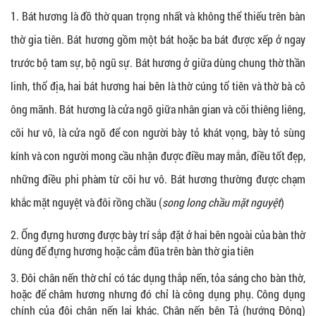
1. Bát hương là đồ thờ quan trọng nhất và không thể thiếu trên bàn
thờ gia tiên. Bát hương gồm một bát hoặc ba bát được xếp ở ngay
trước bộ tam sự, bộ ngũ sự. Bát hương ở giữa dùng chung thờ thần
linh, thổ địa, hai bát hương hai bên là thờ cúng tổ tiên và thờ bà cô
ông mãnh. Bát hương là cửa ngõ giữa nhân gian và cõi thiêng liêng,
cõi hư vô, là cửa ngõ để con người bày tỏ khát vọng, bày tỏ sùng
kính và con người mong cầu nhận được điều may mắn, điều tốt đẹp,
những điều phi phàm từ cõi hư vô. Bát hương thường được chạm
khắc mặt nguyệt và đôi rồng chầu (
song long chầu mặt nguyệt
)
2. Ống đựng hương
được bày trí sắp đặt ở hai bên ngoài của bàn thờ
dùng để đựng hương hoặc cắm đũa trên bàn thờ gia tiên
3. Đôi chân nến thờ chỉ có tác dụng thắp nến, tỏa sáng cho bàn thờ,
hoặc để châm hương nhưng đó chỉ là công dụng phụ. Công dụng
chính của đôi chân nến lại khác. Chân nến bên Tả (hướng Đông)