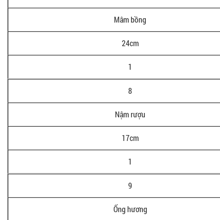
Mâm bồng
24cm
1
8
Nậm rượu
17cm
1
9
Ống hương