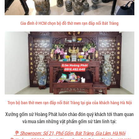
Gia đình ở HCM chọn bộ đồ thờ men rạn đắp nổi Bát Tràng
Trọn bộ ban thờ men rạn đắp nổi Bát Tràng tại gia của khách hàng Hà Nội
Xưởng gốm sứ Hoàng Phát luôn chào đón quý khách tới tham quan
và mua sắm những vật phẩm gốm sứ tâm linh tại:
💐 Showroom: Số 21, Phố Gốm, Bát Tràng, Gia Lâm, Hà Nội