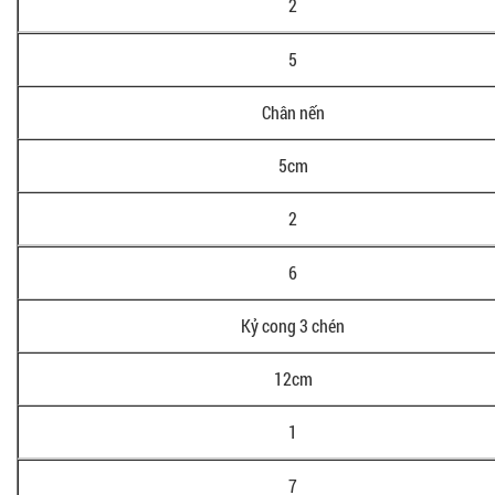
2
5
Chân nến
5cm
2
6
Kỷ cong 3 chén
12cm
1
7