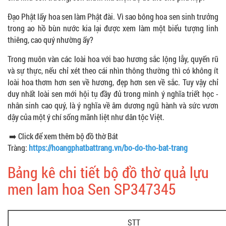
Đạo Phật lấy hoa sen làm Phật đài. Vì sao bông hoa sen sinh trưởng
trong ao hồ bùn nước kia lại được xem làm một biểu tượng linh
thiêng, cao quý nhường ấy?
Trong muôn vàn các loài hoa với bao hương sắc lộng lẫy, quyến rũ
và sự thực, nếu chỉ xét theo cái nhìn thông thường thì có không ít
loài hoa thơm hơn sen về hương, đẹp hơn sen về sắc. Tuy vậy chỉ
duy nhất loài sen mới hội tụ đầy đủ trong mình ý nghĩa triết học -
nhân sinh cao quý, là ý nghĩa về âm dương ngũ hành và sức vươn
dậy của một ý chí sống mãnh liệt như dân tộc Việt.
➡️ Click để xem thêm bộ đồ thờ Bát
Tràng:
https://hoangphatbattrang.vn/bo-do-tho-bat-trang
Bảng kê chi tiết bộ đồ thờ quả lựu
men lam hoa Sen SP347345
STT