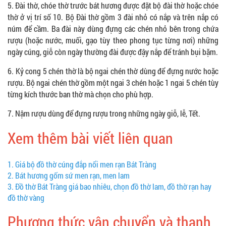
5. Đài thờ, chóe thờ trước bát hương được đặt bộ đài thờ hoặc chóe
thờ ở vị trí số 10. Bộ Đài thờ gồm 3 đài nhỏ có nắp và trên nắp có
núm để cầm. Ba đài này dùng đựng các chén nhỏ bên trong chứa
rượu (hoặc nước, muối, gạo tùy theo phong tục từng nơi) những
ngày cúng, giỗ còn ngày thường đài được đậy nắp để tránh bụi bặm.
6. Kỷ cong 5
chén thờ là bộ ngai chén thờ dùng để đựng nước hoặc
rượu. Bộ ngai chén thờ gồm một ngai 3 chén hoặc 1 ngai 5 chén tùy
từng kích thước ban thờ mà chọn cho phù hợp.
7. Nậm rượu dùng để đựng rượu trong những ngày giỗ, lễ, Tết.
Xem thêm bài viết liên quan
1.
Giá bộ đồ thờ cúng đắp nổi men rạn Bát Tràng
2.
Bát hương gốm sứ men rạn, men lam
3.
Đồ thờ Bát Tràng giá bao nhiêu, chọn đồ thờ lam, đồ thờ rạn hay
đồ thờ vàng
Phương thức vận chuyển và thanh