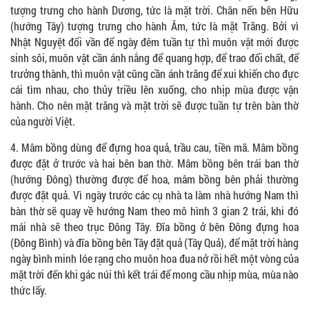
tượng trưng cho hành Dương, tức là mặt trời. Chân nến bên Hữu
(hướng Tây) tượng trưng cho hành Âm, tức là mặt Trăng. Bởi vì
Nhật Nguyệt đổi vần để ngày đêm tuần tự thì muôn vật mới được
sinh sôi, muôn vật cần ánh nắng để quang hợp, để trao đổi chất, để
trưởng thành, thì muôn vật cũng cần ánh trăng để xui khiến cho đực
cái tìm nhau, cho thủy triều lên xuống, cho nhịp mùa được vận
hành. Cho nên mặt trăng và mặt trời sẽ được tuần tự trên bàn thờ
của người Việt.
4. Mâm bồng dùng để đựng hoa quả, trầu cau, tiền mã. Mâm bồng
được đặt ở trước và hai bên ban thờ. Mâm bồng bên trái ban thờ
(hướng Đông) thường được để hoa, mâm bồng bên phải thường
được đặt quả. Vì ngày trước các cụ nhà ta làm nhà hướng Nam thì
bàn thờ sẽ quay về hướng Nam theo mô hình 3 gian 2 trái, khi đó
mái nhà sẽ theo trục Đông Tây. Đĩa bồng ở bên Đông đựng hoa
(Đông Bình) và đĩa bồng bên Tây đặt quả (Tây Quả), để mặt trời hàng
ngày bình minh lóe rạng cho muôn hoa đua nở rồi hết một vòng của
mặt trời đến khi gác núi thì kết trái để mong cầu nhịp mùa, mùa nào
thức lấy.