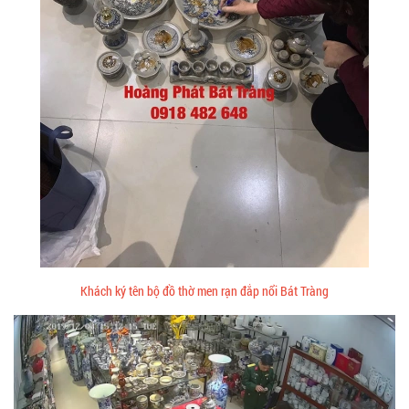
Khách ký tên bộ đồ thờ men rạn đắp nổi Bát Tràng