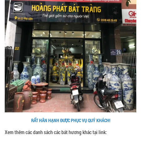
RẤT HÂN HẠNH ĐƯỢC PHỤC VỤ QUÝ KHÁCH!
Xem thêm các danh sách các bát hương khác tại link: