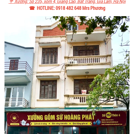
💐 Xưởng: Số 235, xóm 4, Giang Cao, Bát Tràng, Gia Lâm, Hà Nội
☎ HOTLINE: 0918 482 648 Mrs Phương