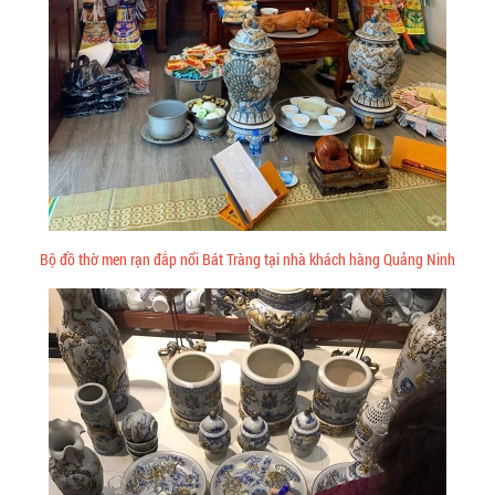
Bộ đồ thờ men rạn đắp nổi Bát Tràng tại nhà khách hàng Quảng Ninh