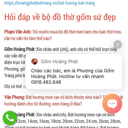
https://hoangphatbattrang.vn/bat-huong-bat-trang
Hỏi đáp về bộ đồ thờ gốm sứ đẹp
Phạm Vân Anh:
Tôi muốn mua bộ đồ thờ men lam cho ban thờ treo,
cần tư vấn thì làm thế nào?
Gốm Hoàng Phát:
Xin chào anh (chị), anh chị có thể hỏi trực tiếp
các vấn đề qua livechát phía bên phải màn hình website hoặc gọi
Gốm Hoàng Phát
điện trực tiếp cho gốm Hoàng Phát qua hotline 0918.482.648 -
Phương, gốm Hoàng Phát sẽ liên lạc lại và tư vấn các bộ đồ thờ Bát
Chào các bác, em là Phương của Gốm 
Tràng phù hợp ban thờ nhà bạn.
Hoàng Phát. Hotline tư vấn nhanh 
0918.482.648
Chị có thể
chọn bộ đồ thờ men lam
mã số SP347345, SP4217
Văn Phong:
Bát hương men rạn có kích thước như nào? Tôi mua bát
hương dành cho từ đường, xem hàng ở đâu?
Gốm Hoàng Phát
: Xin chào anh/chị, Bát hương men rạn có kích
thước 12cm, 14cm, 16cm, 18cm, 20cm, 22cm, 24 cm, 26cm, 28cm,
30cm và bát hương to hơn quý khách hàng đặt hàng ạ. Bát hương