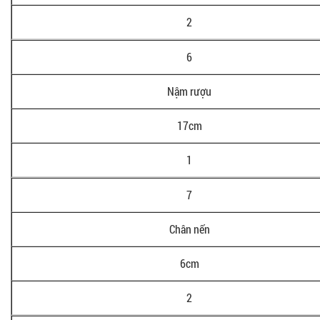
2
6
Nậm rượu
17cm
1
7
Chân nến
6cm
2