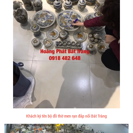
Khách ký tên bộ đồ thờ men rạn đắp nổi Bát Tràng