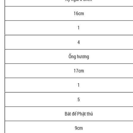
16cm
1
4
Ống hương
17cm
1
5
Bát để Phật thủ
9cm