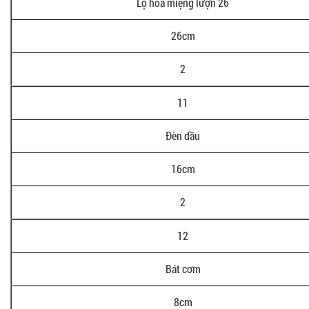
Lọ hoa miệng lượn 26
26cm
2
11
Đèn dầu
16cm
2
12
Bát cơm
8cm