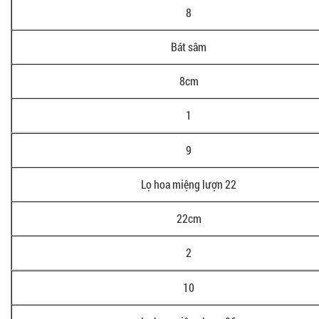
8
Bát sâm
8cm
1
9
Lọ hoa miệng lượn 22
22cm
2
10