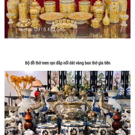
Bộ đồ thờ men rạn đắp nổi dát vàng ban thờ gia tiên