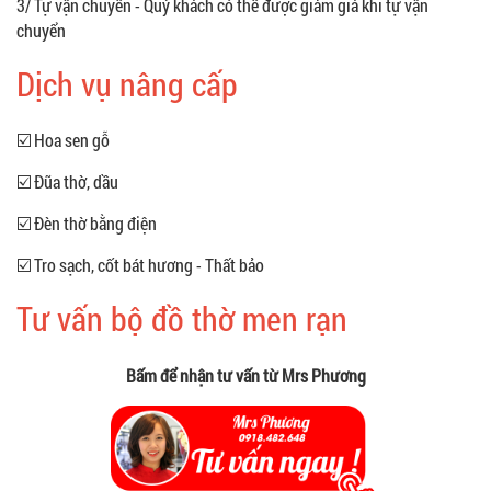
3/ Tự vận chuyển - Quý khách có thể được giảm giá khi tự vận
chuyển
Dịch vụ nâng cấp
☑️ Hoa sen gỗ
☑️ Đũa thờ, dầu
☑️ Đèn thờ bằng điện
☑️ Tro sạch, cốt bát hương - Thất bảo
Tư vấn bộ đồ thờ men rạn
Bấm để nhận tư vấn từ Mrs Phương