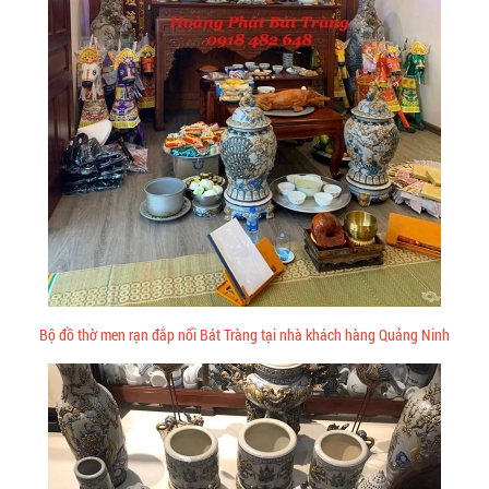
Bộ đồ thờ men rạn đắp nổi Bát Tràng tại nhà khách hàng Quảng Ninh