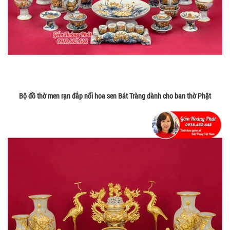
Bộ đồ thờ men rạn đắp nổi hoa sen Bát Tràng dành cho ban thờ Phật