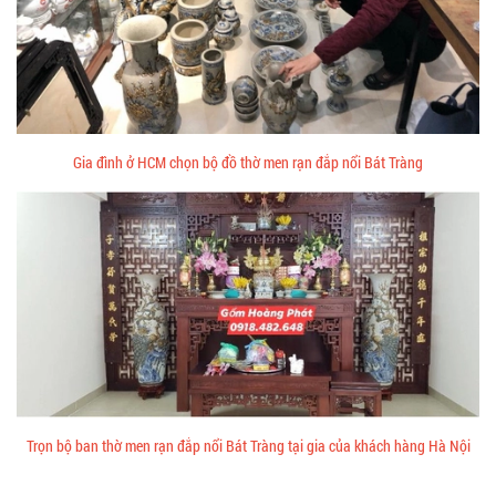
Gia đình ở HCM chọn bộ đồ thờ men rạn đắp nổi Bát Tràng
Trọn bộ ban thờ men rạn đắp nổi Bát Tràng tại gia của khách hàng Hà Nội