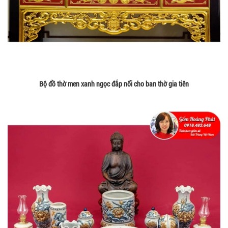
Bộ đồ thờ men xanh ngọc đắp nổi cho ban thờ gia tiên