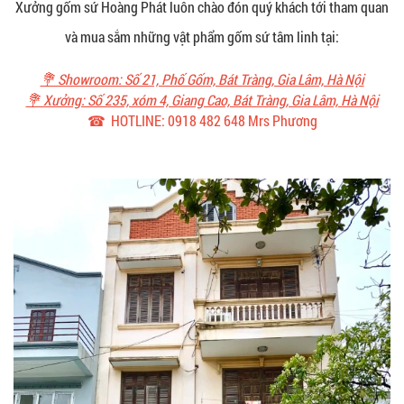
Xưởng gốm sứ Hoàng Phát luôn chào đón quý khách tới tham quan
và mua sắm những vật phẩm gốm sứ tâm linh tại:
💐 Showroom: Số 21, Phố Gốm, Bát Tràng, Gia Lâm, Hà Nội
💐 Xưởng: Số 235, xóm 4, Giang Cao, Bát Tràng, Gia Lâm, Hà Nội
☎ HOTLINE: 0918 482 648 Mrs Phương