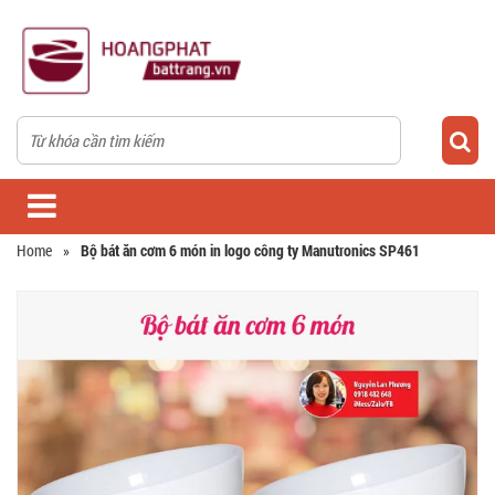
Home
»
Bộ bát ăn cơm 6 món in logo công ty Manutronics SP461