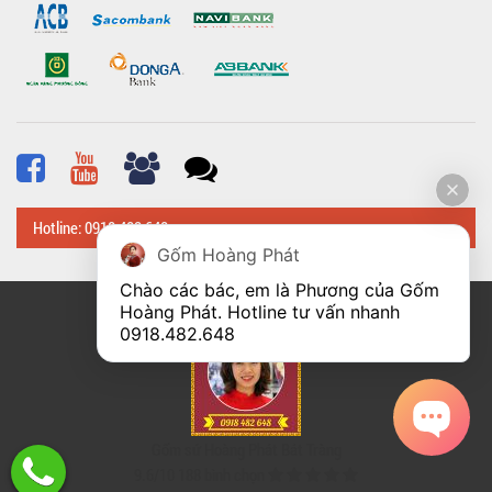
Hotline: 0918 482 648
Gốm Hoàng Phát
Chào các bác, em là Phương của Gốm 
Hoàng Phát. Hotline tư vấn nhanh 
© Bản quyền thuộc về
Hoangphatbattrang.vn
0918.482.648
Gốm sứ Hoàng Phát Bát Tràng
9.6
/
10
188
bình chọn