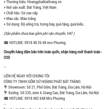
+ Thương hiệu: Hoangphatbattrang.vn
+ Nơi sản xuất: Bát Tràng, Việt Nam
+ Chất liệu: Sứ cao cấp
+ Màu sắc: Màu trắng
+ Sử dụng: Bộ uống trà, trưng bày, quà tặng, quà biếu..
(Sản phẩm chưa bao gồm phí vận chuyển, VAT )
☎ HOTLINE: 0918 48 26 48 mrs Phương
Chuyển hàng đảm bảo trên toàn quốc, nhận hàng mới thanh toán -
COD
--
LIÊN HỆ NGAY VỚI CHÚNG TÔI
CÔNG TY TNHH GỐM SỨ HOÀNG PHÁT BÁT TRÀNG
💐 Showroom: Số 21, Phố Gốm, Bát Tràng, Gia Lâm, Hà Nội
💐 Xưởng: Số 235, xóm 4, Giang Cao, Bát Tràng, Gia Lâm, Hà Nội
☎ HOTLINE: 0918 482 648 Mrs Phương
--