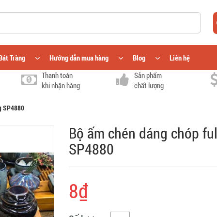
Bát Tràng
Hướng dẫn mua hàng
Blog
Liên hệ
Thanh toán
Sản phẩm
khi nhận hàng
chất lượng
ng SP4880
Bộ ấm chén dáng chóp ful
SP4880
8₫