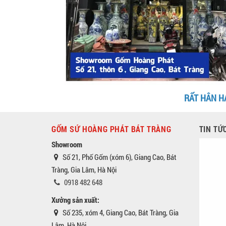
RẤT HÂN H
GỐM SỨ HOÀNG PHÁT BÁT TRÀNG
TIN TỨ
Showroom
Số 21, Phố Gốm (xóm 6), Giang Cao, Bát
Tràng, Gia Lâm, Hà Nội
0918 482 648
Xưởng sản xuất:
Số 235, xóm 4, Giang Cao, Bát Tràng, Gia
Lâm, Hà Nội