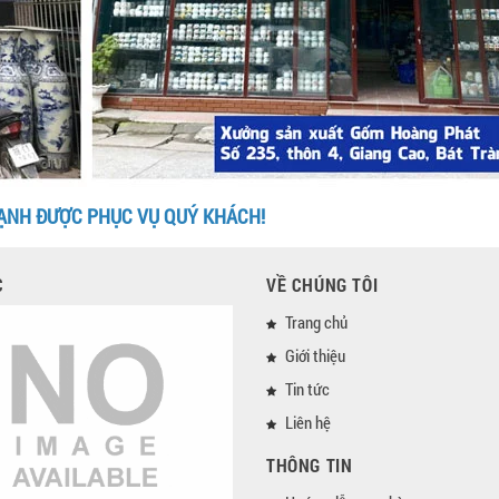
ẠNH ĐƯỢC PHỤC VỤ QUÝ KHÁCH!
C
VỀ CHÚNG TÔI
Trang chủ
Giới thiệu
Tin tức
Liên hệ
THÔNG TIN