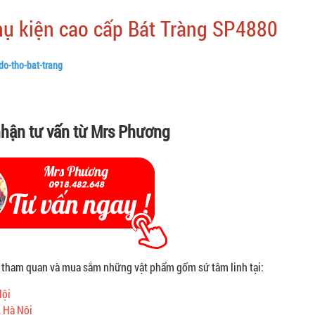
hụ kiện cao cấp Bát Tràng SP4880
do-tho-bat-trang
hận tư vấn từ Mrs Phương
 tham quan và mua sắm những vật phẩm gốm sứ tâm linh tại:
Nội
, Hà Nội