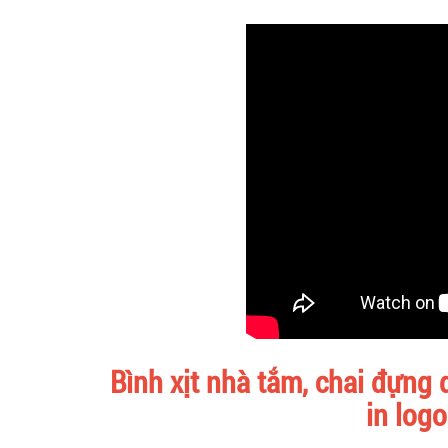
Bình xịt nhà tắm, chai đựng
in log