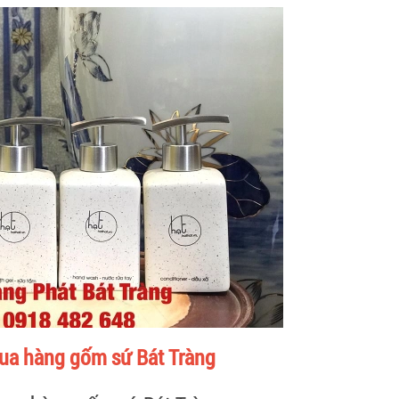
ua hàng gốm sứ Bát Tràng