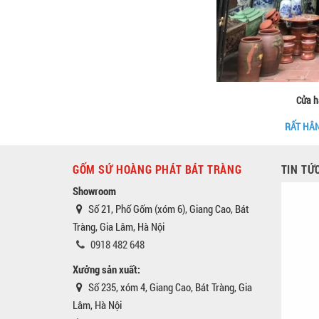
Cửa h
RẤT HÂ
GỐM SỨ HOÀNG PHÁT BÁT TRÀNG
TIN TỨ
Showroom
Số 21, Phố Gốm (xóm 6), Giang Cao, Bát
Tràng, Gia Lâm, Hà Nội
0918 482 648
Xưởng sản xuất:
Số 235, xóm 4, Giang Cao, Bát Tràng, Gia
Lâm, Hà Nội