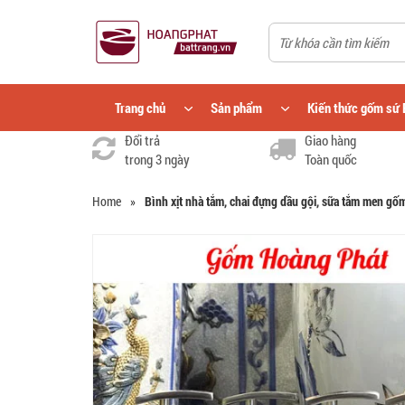
Trang chủ
Sản phẩm
Kiến thức gốm sứ 
Đổi trả
Giao hàng
trong 3 ngày
Toàn quốc
Home
»
Bình xịt nhà tắm, chai đựng dầu gội, sữa tắm men gố