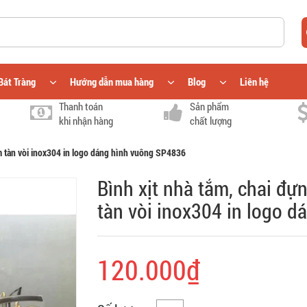
Bát Tràng
Hướng dẫn mua hàng
Blog
Liên hệ
Thanh toán
Sản phẩm
khi nhận hàng
chất lượng
m tàn vòi inox304 in logo dáng hình vuông SP4836
Bình xịt nhà tắm, chai đ
tàn vòi inox304 in logo 
120.000₫