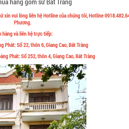
 xin vui lòng liên hệ Hotline của chúng tôi, Hotline 0918.482.
Phương.
 hàng và liên hệ trực tiếp:
Phát: Số 22, thôn 6, Giang Cao, Bát Tràng
ng Phát: Số 252, thôn 4, Giang Cao, Bát Tràng