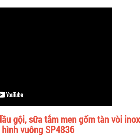
 dầu gội, sữa tắm men gốm tàn vòi ino
o hình vuông SP4836