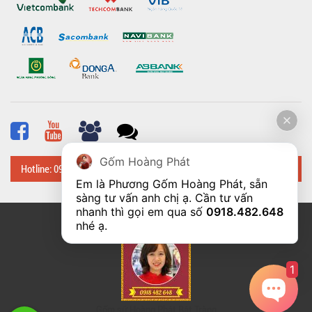
Gốm Hoàng Phát
Hotline: 0918 482 648
Em là Phương Gốm Hoàng Phát, sẵn 
sàng tư vấn anh chị ạ. Cần tư vấn 
nhanh thì gọi em qua số 
0918.482.648
© Bản quyền thuộc về
Hoangphatbattrang.vn
nhé ạ. 
1
Gốm sứ Hoàng Phát Bát Tràng