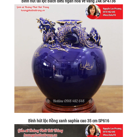
Bình hút tài lộc Bách điểu ngàn hoa vẽ vàng 24k SP4736
Bình hút lộc Rồng xanh saphia cao 35 cm SP616