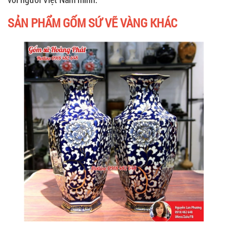
SẢN PHẨM GỐM SỨ VẼ VÀNG KHÁC