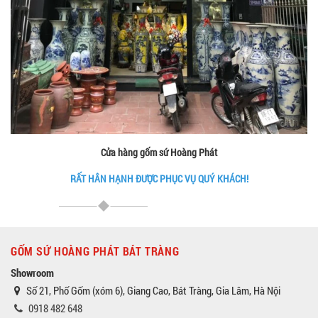
Cửa hàng gốm sứ Hoàng Phát
RẤT HÂN HẠNH ĐƯỢC PHỤC VỤ QUÝ KHÁCH!
GỐM SỨ HOÀNG PHÁT BÁT TRÀNG
Showroom
Số 21, Phố Gốm (xóm 6), Giang Cao, Bát Tràng, Gia Lâm, Hà Nội
0918 482 648