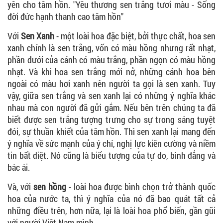
yên cho tâm hồn. "Yêu thương sen trắng tươi màu - Sống
đời đức hạnh thanh cao tâm hồn"
Với
Sen Xanh
- một loài hoa đặc biệt, bởi thực chất, hoa sen
xanh chính là sen trắng, vốn có màu hồng nhưng rất nhạt,
phần dưới của cánh có màu trắng, phần ngọn có màu hồng
nhạt. Và khi hoa sen trắng mới nở, những cánh hoa bên
ngoài có màu hơi xanh nên người ta gọi là sen xanh. Tuy
vậy, giữa sen trắng và sen xanh lại có những ý nghĩa khác
nhau mà con người đã gửi gắm. Nếu bên trên chúng ta đã
biết được sen trắng tượng trưng cho sự trong sáng tuyệt
đói, sự thuần khiết của tâm hồn. Thì sen xanh lại mang đến
ý nghĩa về sức mạnh của ý chí, nghị lực kiên cường và niềm
tin bất diệt. Nó cũng là biểu tượng của tự do, bình đẳng và
bác ái.
Và, với
sen hồng
- loài hoa được bình chọn trở thành quốc
hoa của nước ta, thì ý nghĩa của nó đã bao quát tất cả
những điều trên, hơn nữa, lại là loài hoa phổ biến, gần gũi
với người Việt Nam mình.