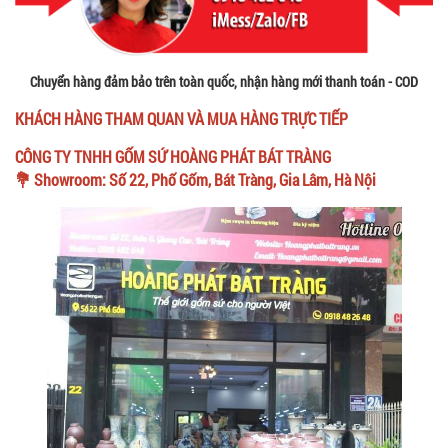
Chuyển hàng đảm bảo trên toàn quốc, nhận hàng mới thanh toán - COD
KHÁCH HÀNG THAM QUAN VÀ MUA HÀNG TRỰC TIẾP
CÔNG TY TNHH GỐM SỨ HOÀNG PHÁT BÁT TRÀNG
💐 Showroom: Số 22, Phố Gốm, Bát Tràng, Gia Lâm, Hà Nội