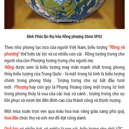
Bình Phúc lộc thọ hóa Rồng phượng 30cm SP62
Theo như phong tục xưa của người Việt Nam, biểu tượng
"Rồng và
phượng"
thể hiện tài lộc và có nhiều con cái . Rồng tượng trưng cho
người cha còn Phượng tượng trưng cho người mẹ.
Rồng
được xem là biểu tượng may mắn mạnh nhất trong phong
thủy biểu tượng của Trung Quốc - là một trong tứ linh là biểu tượng
chính trong phong thủy . Tượng trưng cho sự bắt đầu tươi
mới.
Phượng
hay còn gọi là Phụng Hoàng cũng một trong tứ linh
trong phong thủy là vua của các loại có cánh , tượng trưng cho sự
hồi phục và vươn lên đến đỉnh cao của thành công và thịnh vượng .
Một mùa xuân trọn vẹn qua màu hoa mai vàng giàu sang phú quý,
hoa đào
chúc thọ và ước mơ đỗ đạt công danh.
Quả lựu
có nhiều hạt, có nghĩa là con cái, biểu trưng cho chữ LỘC .