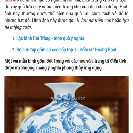
Do vậy quả lựu có ý nghĩa biểu trưng cho con đàn cháu đống. Hình
ảnh này thường được thể hiện qua quả lựu chín, tách vỏ để lộ
những hạt đỏ. Hình ảnh này được gọi là
lựu nở trăm con
hoặc
lựu
hé miệng cười.
Lộc bình Bát Tràng - món quà ý nghĩa
Bộ sưu tập gốm sứ cao cấp top 1 - Gốm sứ Hoàng Phát
Một vài mẫu bình gốm Bát Tràng với các hoa văn, trang trí điển tích
được ưa chuộng, mang ý nghĩa phong thủy ứng dụng.