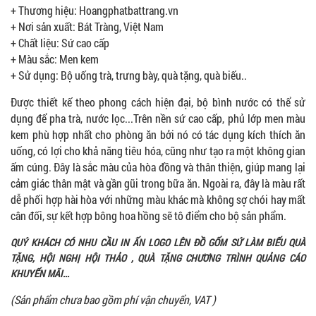
+ Thương hiệu: Hoangphatbattrang.vn
+ Nơi sản xuất: Bát Tràng, Việt Nam
+ Chất liệu: Sứ cao cấp
+ Màu sắc: Men kem
+ Sử dụng: Bộ uống trà, trưng bày, quà tặng, quà biếu..
Được thiết kế theo phong cách hiện đại, bộ bình nước có thể sử
dụng để pha trà, nước lọc...Trên nền sứ cao cấp, phủ lớp men màu
kem
phù hợp nhất cho phòng ăn bởi nó có tác dụng kích thích ăn
uống, có lợi cho khả năng tiêu hóa, cũng như tạo ra một không gian
ấm cúng. Đây là sắc màu của hòa đồng và thân thiện, giúp mang lại
cảm giác thân mật và gần gũi trong bữa ăn. Ngoài ra, đây là màu rất
dễ phối hợp hài hòa với những màu khác mà không sợ chói hay mất
cân đối, sự kết hợp bông hoa hồng sẽ tô điểm cho bộ sản phẩm.
QUÝ KHÁCH CÓ NHU CẦU IN ẤN LOGO LÊN ĐỒ GỐM SỨ LÀM BIẾU QUÀ
TẶNG, HỘI NGHỊ HỘI THẢO , QUÀ TẶNG CHƯƠNG TRÌNH QUẢNG CÁO
KHUYẾN MÃI...
(Sản phẩm chưa bao gồm phí vận chuyển, VAT )