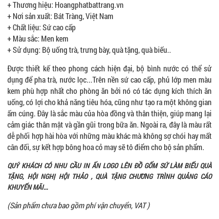
+ Thương hiệu: Hoangphatbattrang.vn
+ Nơi sản xuất: Bát Tràng, Việt Nam
+ Chất liệu: Sứ cao cấp
+ Màu sắc: Men kem
+ Sử dụng: Bộ uống trà, trưng bày, quà tặng, quà biếu..
Được thiết kế theo phong cách hiện đại, bộ bình nước có thể sử
dụng để pha trà, nước lọc...Trên nền sứ cao cấp, phủ lớp men màu
kem
phù hợp nhất cho phòng ăn bởi nó có tác dụng kích thích ăn
uống, có lợi cho khả năng tiêu hóa, cũng như tạo ra một không gian
ấm cúng. Đây là sắc màu của hòa đồng và thân thiện, giúp mang lại
cảm giác thân mật và gần gũi trong bữa ăn. Ngoài ra, đây là màu rất
dễ phối hợp hài hòa với những màu khác mà không sợ chói hay mất
cân đối, sự kết hợp bông hoa cỏ may sẽ tô điểm cho bộ sản phẩm.
QUÝ KHÁCH CÓ NHU CẦU IN ẤN LOGO LÊN ĐỒ GỐM SỨ LÀM BIẾU QUÀ
TẶNG, HỘI NGHỊ HỘI THẢO , QUÀ TẶNG CHƯƠNG TRÌNH QUẢNG CÁO
KHUYẾN MÃI...
(Sản phẩm chưa bao gồm phí vận chuyển, VAT )