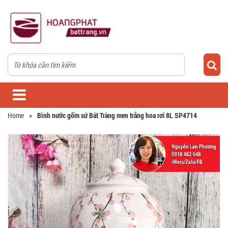
Home
»
Bình nước gốm sứ Bát Tràng men trắng hoa rơi 8L SP4714