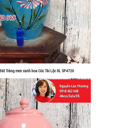
Bát Tràng men xanh hoa Cúc Tài Lộc 8L SP4720