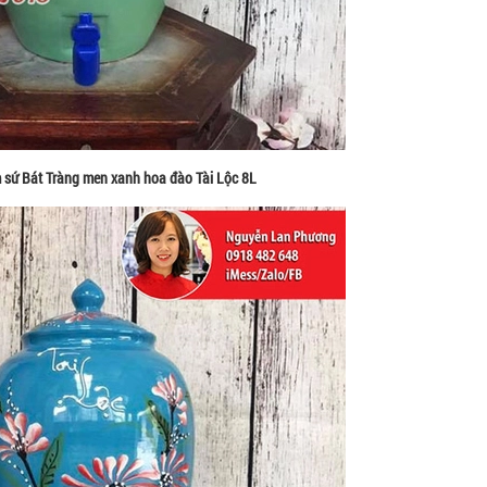
 sứ Bát Tràng men xanh hoa đào Tài Lộc 8L