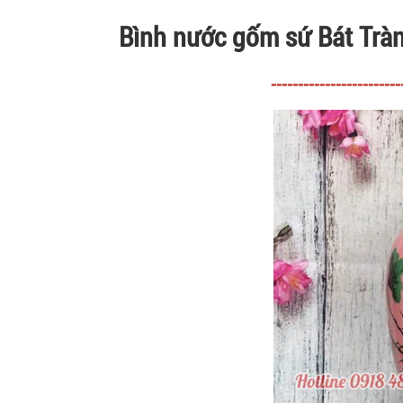
Bình nước gốm sứ Bát Trà
----------------------