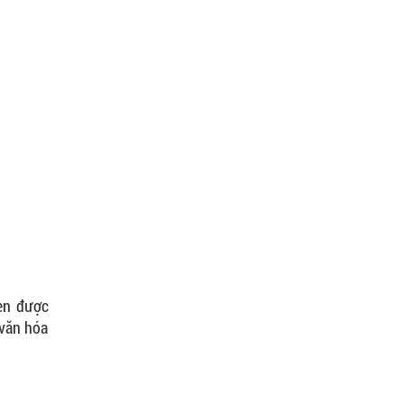
sen được
 văn hóa