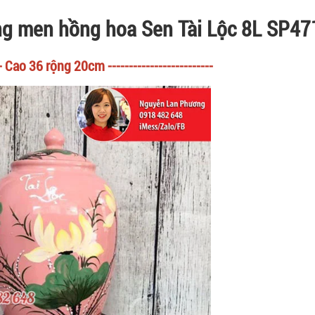
ng men hồng hoa Sen Tài Lộc 8L SP47
--- Cao 36 rộng 20cm -------------------------