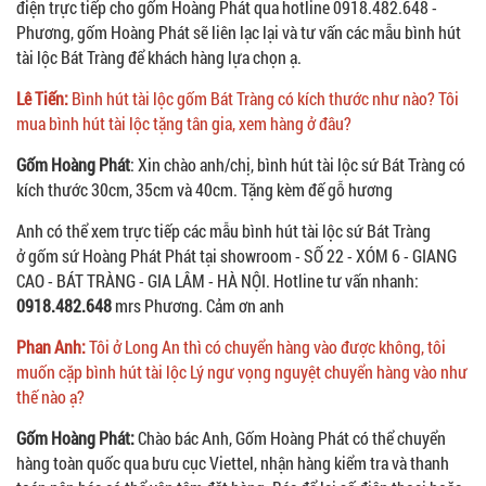
điện trực tiếp cho gốm Hoàng Phát qua hotline 0918.482.648 -
Phương, gốm Hoàng Phát sẽ liên lạc lại và tư vấn các mẫu bình hút
tài lộc Bát Tràng để khách hàng lựa chọn ạ.
Lê Tiến:
Bình hút tài lộc gốm Bát Tràng có kích thước như nào? Tôi
mua bình hút tài lộc tặng tân gia, xem hàng ở đâu?
Gốm Hoàng Phát
: Xin chào anh/chị, bình hút tài lộc sứ Bát Tràng có
kích thước 30cm, 35cm và 40cm. Tặng kèm đế gỗ hương
Anh có thể xem trực tiếp các mẫu bình hút tài lộc sứ Bát Tràng
ở gốm sứ Hoàng Phát Phát tại showroom - SỐ 22 - XÓM 6 - GIANG
CAO - BÁT TRÀNG - GIA LÂM - HÀ NỘI. Hotline tư vấn nhanh:
0918.482.648
mrs Phương. Cảm ơn anh
Phan Anh:
Tôi ở Long An thì có chuyển hàng vào được không, tôi
muốn cặp bình hút tài lộc Lý ngư vọng nguyệt chuyển hàng vào như
thế nào ạ?
Gốm Hoàng Phát:
Chào bác Anh, Gốm Hoàng Phát có thể chuyển
hàng toàn quốc qua bưu cục Viettel, nhận hàng kiểm tra và thanh