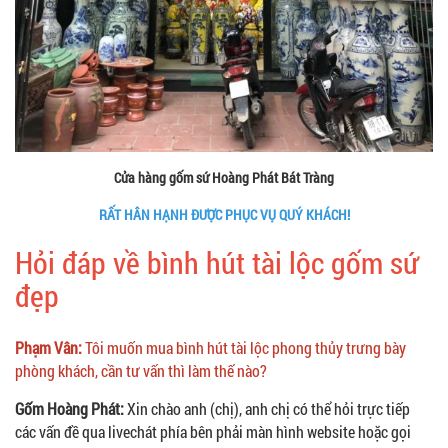
Cửa hàng gốm sứ Hoàng Phát Bát Tràng
RẤT HÂN HẠNH ĐƯỢC PHỤC VỤ QUÝ KHÁCH!
Hỏi đáp về bình hút tài lộc gốm sứ
đẹp
Phạm Vân:
Tôi muốn mua bình hút tài lộc phong thủy trưng bày
phòng khách, cần tư vấn thì làm thế nào?
Gốm Hoàng Phát:
Xin chào anh (chị), anh chị có thể hỏi trực tiếp
các vấn đề qua livechát phía bên phải màn hình website hoặc gọi