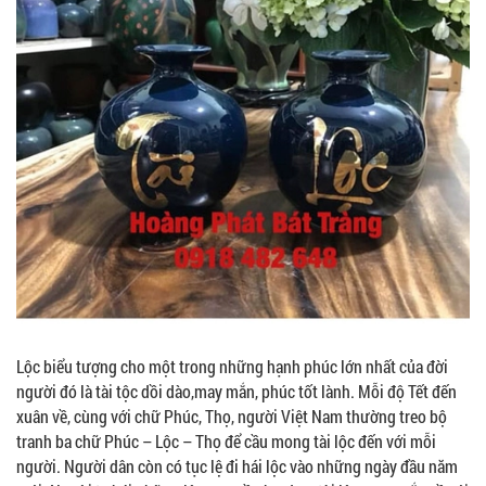
Lộc biểu tượng cho một trong những hạnh phúc lớn nhất của đời
người đó là tài tộc dồi dào,may mắn, phúc tốt lành. Mỗi độ Tết đến
xuân về, cùng với chữ Phúc, Thọ, người Việt Nam thường treo bộ
tranh ba chữ Phúc – Lộc – Thọ để cầu mong tài lộc đến với mỗi
người. Người dân còn có tục lệ đi hái lộc vào những ngày đầu năm