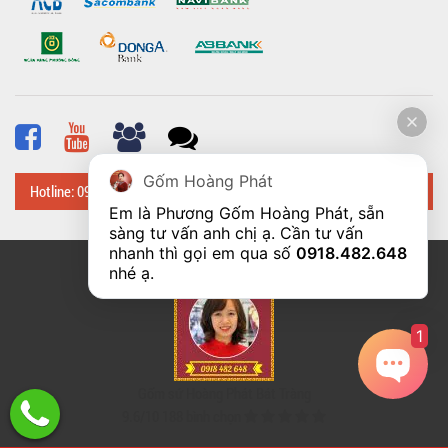
Gốm Hoàng Phát
Hotline: 0918 482 648
Em là Phương Gốm Hoàng Phát, sẵn 
sàng tư vấn anh chị ạ. Cần tư vấn 
nhanh thì gọi em qua số 
0918.482.648
© Bản quyền thuộc về
Hoangphatbattrang.vn
nhé ạ. 
1
Gốm sứ Hoàng Phát Bát Tràng
9.6
/
10
188
bình chọn