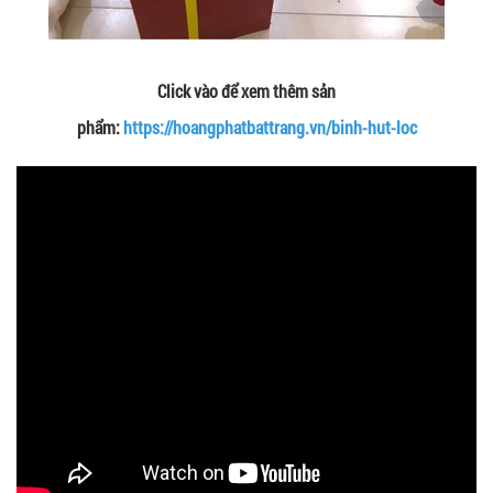
Click vào để xem thêm sản
phẩm:
https://hoangphatbattrang.vn/binh-hut-loc