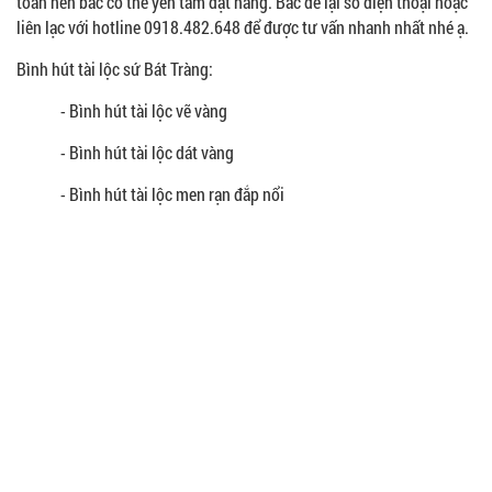
toán nên bác có thể yên tâm đặt hàng. Bác để lại số điện thoại hoặc
liên lạc với hotline 0918.482.648 để được tư vấn nhanh nhất nhé ạ.
Bình hút tài lộc sứ Bát Tràng:
- Bình hút tài lộc vẽ vàng
- Bình hút tài lộc dát vàng
- Bình hút tài lộc men rạn đắp nổi