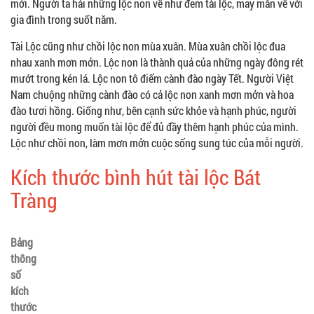
mới. Người ta hái những lộc non về như đem tài lộc, may mắn về với
gia đình trong suốt năm.
Tài Lộc cũng như chồi lộc non mùa xuân. Mùa xuân chồi lộc đua
nhau xanh mơn mởn. Lộc non là thành quả của những ngày đông rét
mướt trong kén lá. Lộc non tô điểm cành đào ngày Tết. Người Việt
Nam chuộng những cành đào có cả lộc non xanh mơn mởn và hoa
đào tươi hồng. Giống như, bên cạnh sức khỏe và hạnh phúc, người
người đều mong muốn tài lộc để đủ đầy thêm hạnh phúc của mình.
Lộc như chồi non, làm mơn mởn cuộc sống sung túc của mỗi người.
Kích thước bình hút tài lộc Bát
Tràng
Bảng
thông
số
kích
thước