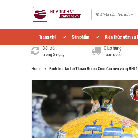
Trang chủ
Sản phẩm
Kiến thức gốm sứ 
Đổi trả
Giao hàng
trong 3 ngày
Toàn quốc
Home
»
Bình hút tài lộc Thuận Buồm Xuôi Gió nền vàng BHL