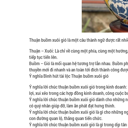
Thuận buồm xuôi gió là một câu thành ngữ được rất nhiề
Thuận – Xuôi: Là chỉ về cùng một phía, cùng một hướng,
tiếp tục tiến lên.
Buồm – Gió là mối quan hệ tương trợ lẫn nhau. Buồm phải
thuyền mới đi nhanh và an toàn tới đích thành công đượ
Ý nghĩa Bình hút tài lộc Thuận buồm xuôi gió
Ý nghĩa lời chúc thuận buồm xuôi gió trong kinh doanh
lợi, xui xẻo trong các hợp đồng kinh doanh, công cuộc b
Ý nghĩa lời chúc thuận buồm xuôi gió dành cho những ng
có quý nhân giúp đỡ, làm ăn phát đạt hưng thinh.
Ý nghĩa lời chúc thuận buồm xuôi gió là gì cho những n
con đường quan lộ, thăng quan tiến chức.
Ý nghĩa lời chúc thuận buồm xuôi gió là gì trong dịp tâ