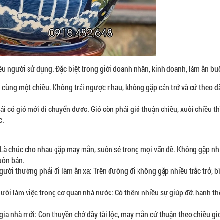
u người sử dụng. Đặc biệt trong giới doanh nhân, kinh doanh, làm ăn bu
 cùng một chiều. Không trái ngược nhau, không gặp cản trở và cứ theo đ
 có gió mới di chuyển được. Gió còn phải gió thuận chiều, xuôi chiều th
c.
: Là chúc cho nhau gặp may mắn, suôn sẻ trong mọi vấn đề. Không gặp nh
uôn bán.
ười thường phải đi làm ăn xa: Trên đường đi không gặp nhiều trắc trở, bì
gười làm việc trong cơ quan nhà nước: Có thêm nhiều sự giúp đỡ, hanh th
n gia nhà mới: Con thuyền chở đầy tài lộc, may mắn cứ thuận theo chiều g