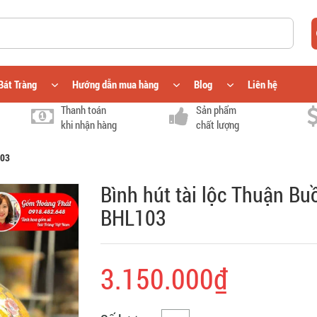
Bát Tràng
Hướng dẫn mua hàng
Blog
Liên hệ
Thanh toán
Sản phẩm
khi nhận hàng
chất lượng
103
Bình hút tài lộc Thuận B
BHL103
3.150.000₫