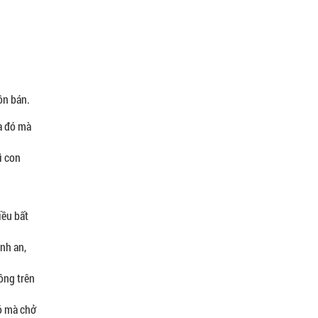
ôn bán.
à đó mà
ì con
iều bất
nh an,
ông trên
ió mà chở