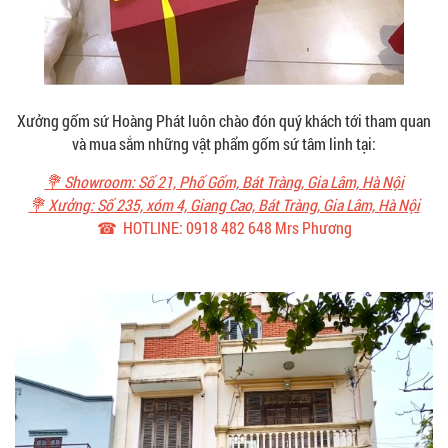
Xưởng gốm sứ Hoàng Phát luôn chào đón quý khách tới tham quan
và mua sắm những vật phẩm gốm sứ tâm linh tại:
💐 Showroom: Số 21, Phố Gốm, Bát Tràng, Gia Lâm, Hà Nội
💐 Xưởng: Số 235, xóm 4, Giang Cao, Bát Tràng, Gia Lâm, Hà Nội
☎ HOTLINE: 0918 482 648 Mrs Phương