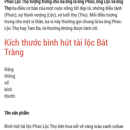
Phúc Lộc Thọ tượng trưng cho ba ông là ông Phúc, ông Lộc và ông
Thọ
ba điều cơ bản của một cuộc sống tốt đẹp là: những điều lành
(Phúc), sự thịnh vượng (Lộc), và tuổi thọ (Thọ). Mỗi điều tượng
trưng cho một vị thần, ba vị này thường gọi chung là ba ông Phúc-
Lộc-Thọ hay Tam Đa, và thường không được tách rời.
Kích thước bình hút tài lộc Bát
Tràng
Bảng
thông
số
kích
thước
Tên sản phẩm
Bình hút tài lộc Phúc Lộc Thọ liên hoa nổi vẽ vàng màu xanh coban