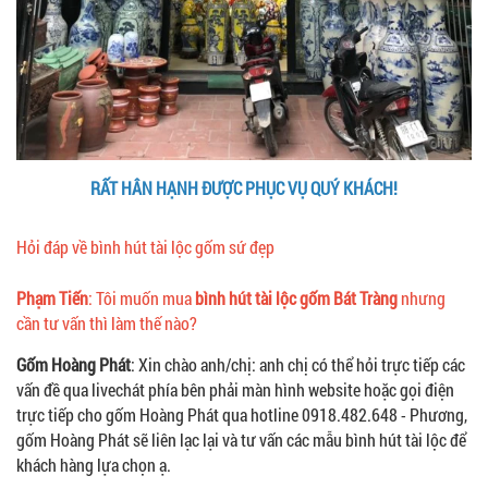
RẤT HÂN HẠNH ĐƯỢC PHỤC VỤ QUÝ KHÁCH!
Hỏi đáp về bình hút tài lộc gốm sứ đẹp
Phạm Tiến
: Tôi muốn mua
bình hút tài lộc gốm Bát Tràng
nhưng
cần tư vấn thì làm thế nào?
Gốm Hoàng Phát
: Xin chào anh/chị: anh chị có thể hỏi trực tiếp các
vấn đề qua livechát phía bên phải màn hình website hoặc gọi điện
trực tiếp cho gốm Hoàng Phát qua hotline 0918.482.648 - Phương,
gốm Hoàng Phát sẽ liên lạc lại và tư vấn các mẫu bình hút tài lộc để
khách hàng lựa chọn ạ.