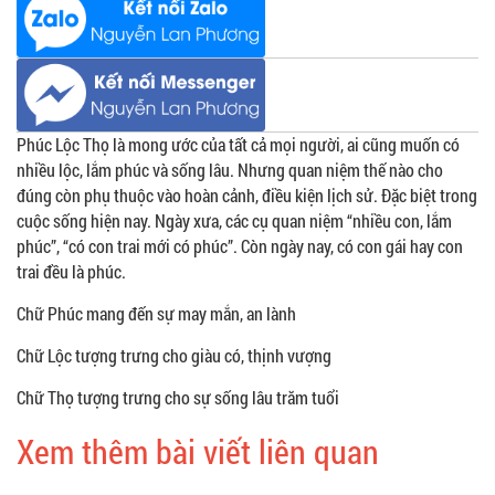
Phúc Lộc Thọ là mong ước của tất cả mọi người, ai cũng muốn có
nhiều lộc, lắm phúc và sống lâu. Nhưng quan niệm thế nào cho
đúng còn phụ thuộc vào hoàn cảnh, điều kiện lịch sử. Đặc biệt trong
cuộc sống hiện nay. Ngày xưa, các cụ quan niệm “nhiều con, lắm
phúc”, “có con trai mới có phúc”. Còn ngày nay, có con gái hay con
trai đều là phúc.
Chữ Phúc mang đến sự may mắn, an lành
Chữ Lộc tượng trưng cho giàu có, thịnh vượng
Chữ Thọ tượng trưng cho sự sống lâu trăm tuổi
Xem thêm bài viết liên quan