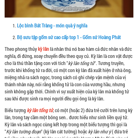
Lộc bình Bát Tràng - món quà ý nghĩa
Bộ sưu tập gốm sứ cao cấp top 1 - Gốm sứ Hoàng Phát
Theo phong thủy
kỳ lân
là nhân thú nó bao hàm cả đức nhân và đức
nghĩa, đi đứng, xoay chuyển đều theo quy củ. Kỳ lân là con vật được
cho là thú thần tặng con với tích "
kỳ lân tống tử
". Tương truyền,
trước khi khổng tử ra đời, có một con kỳ lân đã xuất hiện ở nhà ông,
miệng nhả ra sách ngọc, trong sách có ghi chép vận mệnh của vị
thánh nhân này, nói rằng khổng tử là con của vương hầu, nhưng
sinh không gặp thời. Chính vì sự xuất hiện của kỳ lân mà khổng tử
sau khi được sinh ra mọi người đều gọi ông là kỳ lân.
Biểu tượng
kỳ lân tống tử
, có một (hoặc 2) đứa trẻ cưỡi trên lưng kỳ
lân, trong tay cầm một bông sen.. đươc hiểu như sinh liền quý tử.
Kỳ lân và sách ngọc cùng kết hợp trong một biểu tượng thì gọi là
"
Kỳ lân tường đoạn
" (kỳ lân cát tường) hoặc
kỳ lân như ý
( đứa trẻ