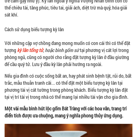
trẻ cầm gậy như ý). Kỳ lân ngoài ý nghĩa Vượng Nhân Đinh còn có
thể chiêu tài, tăng phúc, tiêu tai, giải ách, diệt trừ mà quỷ, hóa giải
sát khí.
Cách sử dụng biểu tượng kỳ lân
Với những cặp vợ chồng đang mong muốn có con cái thì có thể đặt
tượng
kỳ lân tống tử
, hoặc bình gốm sứ
tại phương vị cát lợi trong
phòng ngủ, cũng có người cho rằng đặt tượng kỳ lân ở đầu giường
để cầu quý tử. Lưu ý đầu kỳ lân phải hướng ra ngoài.
Nếu gia đình có cuộc sống bất an, hay phát sinh bệnh tật, rủi do, bất
trắc, mẫu thuẫn tranh cãi... có thể đặt một biểu tượng kỳ lân tại
phương tài vị cát tường trong phòng khách. Biểu tượng kỳ lân đặt
tại vị trí tài vị trong nhà có thể mang lại nhiều tài vận cho gia đình.
Một vài mẫu bình hút lộc gốm Bát Tràng với các hoa văn, trang trí
điển tích được ưa chuộng, mang ý nghĩa phong thủy ứng dụng.