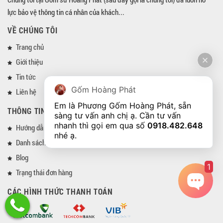
lực bảo vệ thông tin cá nhân của khách...
VỀ CHÚNG TÔI
Trang chủ
Giới thiệu
Tin tức
Gốm Hoàng Phát
Liên hệ
Em là Phương Gốm Hoàng Phát, sẵn 
THÔNG TIN
sàng tư vấn anh chị ạ. Cần tư vấn 
nhanh thì gọi em qua số 
0918.482.648
Hướng dẫn mua hàng
nhé ạ. 
Danh sách đại lý
Blog
1
Trạng thái đơn hàng
CÁC HÌNH THỨC THANH TOÁN