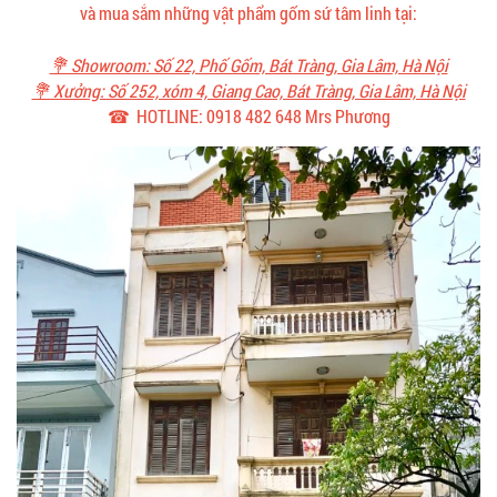
và mua sắm những vật phẩm gốm sứ tâm linh tại:
💐 Showroom: Số 22, Phố Gốm, Bát Tràng, Gia Lâm, Hà Nội
💐 Xưởng: Số 252, xóm 4, Giang Cao, Bát Tràng, Gia Lâm, Hà Nội
☎ HOTLINE: 0918 482 648 Mrs Phương