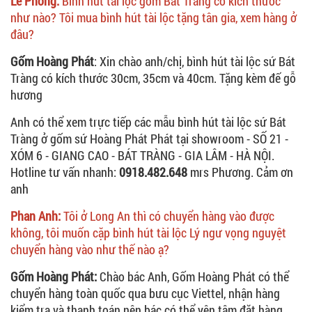
Lê Phong:
Bình hút tài lộc gốm Bát Tràng có kích thước
như nào? Tôi mua bình hút tài lộc tặng tân gia, xem hàng ở
đâu?
Gốm Hoàng Phát
: Xin chào anh/chị, bình hút tài lộc sứ Bát
Tràng có kích thước 30cm, 35cm và 40cm. Tặng kèm đế gỗ
hương
Anh có thể xem trực tiếp các mẫu bình hút tài lộc sứ Bát
Tràng ở gốm sứ Hoàng Phát Phát tại showroom - SỐ 21 -
XÓM 6 - GIANG CAO - BÁT TRÀNG - GIA LÂM - HÀ NỘI.
Hotline tư vấn nhanh:
0918.482.648
mrs Phương. Cảm ơn
anh
Phan Anh:
Tôi ở Long An thì có chuyển hàng vào được
không, tôi muốn cặp bình hút tài lộc Lý ngư vọng nguyệt
chuyển hàng vào như thế nào ạ?
Gốm Hoàng Phát:
Chào bác Anh, Gốm Hoàng Phát có thể
chuyển hàng toàn quốc qua bưu cục Viettel, nhận hàng
kiểm tra và thanh toán nên bác có thể yên tâm đặt hàng.