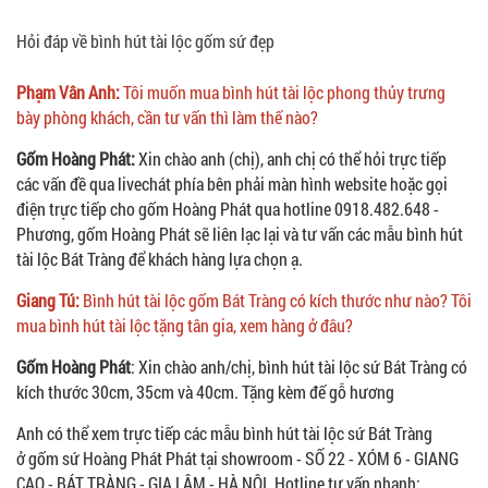
Hỏi đáp về bình hút tài lộc gốm sứ đẹp
Phạm Vân Anh:
Tôi muốn mua bình hút tài lộc phong thủy trưng
bày phòng khách, cần tư vấn thì làm thế nào?
Gốm Hoàng Phát:
Xin chào anh (chị), anh chị có thể hỏi trực tiếp
các vấn đề qua livechát phía bên phải màn hình website hoặc gọi
điện trực tiếp cho gốm Hoàng Phát qua hotline 0918.482.648 -
Phương, gốm Hoàng Phát sẽ liên lạc lại và tư vấn các mẫu bình hút
tài lộc Bát Tràng để khách hàng lựa chọn ạ.
Giang Tú:
Bình hút tài lộc gốm Bát Tràng có kích thước như nào? Tôi
mua bình hút tài lộc tặng tân gia, xem hàng ở đâu?
Gốm Hoàng Phát
: Xin chào anh/chị, bình hút tài lộc sứ Bát Tràng có
kích thước 30cm, 35cm và 40cm. Tặng kèm đế gỗ hương
Anh có thể xem trực tiếp các mẫu bình hút tài lộc sứ Bát Tràng
ở gốm sứ Hoàng Phát Phát tại showroom - SỐ 22 - XÓM 6 - GIANG
CAO - BÁT TRÀNG - GIA LÂM - HÀ NỘI. Hotline tư vấn nhanh: