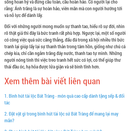
sống hoan hỷ và đừng cầu toàn, cầu hoàn hảo. Có người lại cho
rằng: Ánh trăng là sự hoàn hảo, viên mãn mà con người hướng tới
và nỗ lực để dành lấy.
Đối với những người mong muốn sự thanh tao, hiểu rõ sự đời, nhìn
rõ thật giả thì đây là bức tranh rất phù hợp. Ngược lại, một số người
có công việc quá sức căng thẳng, đấu đá trong xã hội nhiều thì bức
tranh lại giúp lấy lại sự thanh thản trong tâm hồn, giống như chú cá
chép kia, chỉ cần ngắm trăng đáy nước, thanh tao tự mình. Những
người nóng tính thì việc treo tranh hết sức có lợi, có thể giúp thư
thái đầu óc, hạ hỏa được lửa giận và sẽ bình tĩnh hơn.
Xem thêm bài viết liên quan
1.
Bình hút tài lộc Bát Tràng - món quà cao cấp dành tặng sếp & đối
tác
2.
Đặt vật gì trong bình hút tài lộc sứ Bát Tràng để mang lại may
mắn?