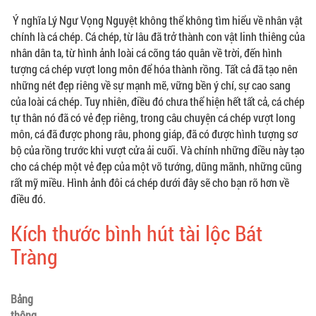
Ý nghĩa Lý Ngư Vọng Nguyệt không thể không tìm hiểu về nhân vật
chính là cá chép. Cá chép, từ lâu đã trở thành con vật linh thiêng của
nhân dân ta, từ hình ảnh loài cá cõng táo quân về trời, đến hình
tượng cá chép vượt long môn để hóa thành rồng. Tất cả đã tạo nên
những nét đẹp riêng về sự mạnh mẽ, vững bền ý chí, sự cao sang
của loài cá chép. Tuy nhiên, điều đó chưa thể hiện hết tất cả, cá chép
tự thân nó đã có vẻ đẹp riêng, trong câu chuyện cá chép vượt long
môn, cá đã được phong râu, phong giáp, đã có được hình tượng sơ
bộ của rồng trước khi vượt cửa ải cuối. Và chính những điều này tạo
cho cá chép một vẻ đẹp của một võ tướng, dũng mãnh, những cũng
rất mỹ miều. Hình ảnh đôi cá chép dưới đây sẽ cho bạn rõ hơn về
điều đó.
Kích thước bình hút tài lộc Bát
Tràng
Bảng
thông