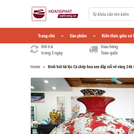
Trang chủ
Sản phẩm
Kiến thức gốm sứ 
Đổi trả
Giao hàng
trong 3 ngày
Toàn quốc
Home
»
Bình hút tài lộc Cá chép hoa sen đắp nổi vẽ vàng 24