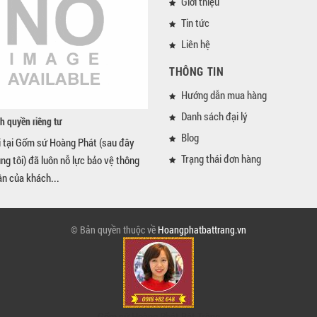
Giới thiệu
Tin tức
Liên hệ
THÔNG TIN
Hướng dẫn mua hàng
Danh sách đại lý
h quyền riêng tư
Blog
i tại Gốm sứ Hoàng Phát (sau đây
Trạng thái đơn hàng
úng tôi) đã luôn nỗ lực bảo vệ thông
ân của khách...
© Bản quyền thuộc về
Hoangphatbattrang.vn
Gốm sứ Hoàng Phát Bát Tràng