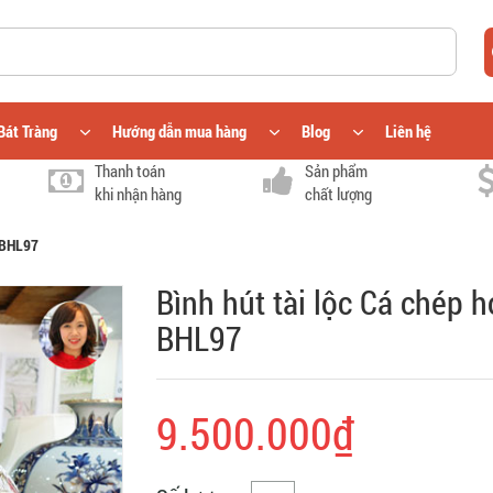
Bát Tràng
Hướng dẫn mua hàng
Blog
Liên hệ
Thanh toán
Sản phẩm
khi nhận hàng
chất lượng
k BHL97
Bình hút tài lộc Cá chép 
BHL97
9.500.000₫