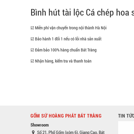
Bình hút tài lộc Cá chép hoa
☑️ Miễn phí vận chuyển trong nội thành Hà Nội
☑️ Bảo hành 1 đổi 1 nếu có lỗi nhà sản xuất
☑️ Đảm bảo 100% hàng chuẩn Bát Tràng
☑️ Nhận hàng, kiểm tra và thanh toán
GỐM SỨ HOÀNG PHÁT BÁT TRÀNG
TIN TỨ
Showroom
Số 21, Phố Gốm (xóm 6), Giang Cao, Bát