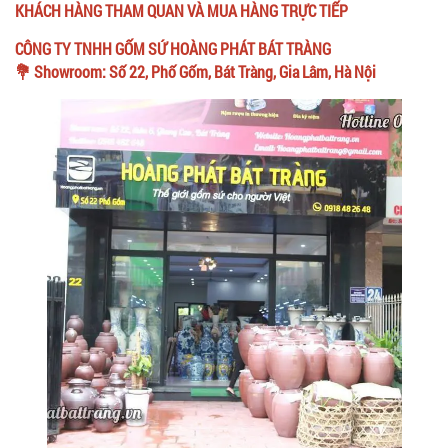
KHÁCH HÀNG THAM QUAN VÀ MUA HÀNG TRỰC TIẾP
CÔNG TY TNHH GỐM SỨ HOÀNG PHÁT BÁT TRÀNG
💐 Showroom: Số 22, Phố Gốm, Bát Tràng, Gia Lâm, Hà Nội