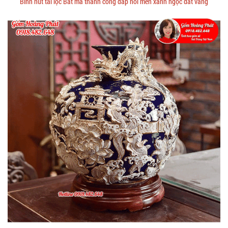
Bình hút tài lộc Bát mã thành công đắp nổi men xanh ngọc dát vàng