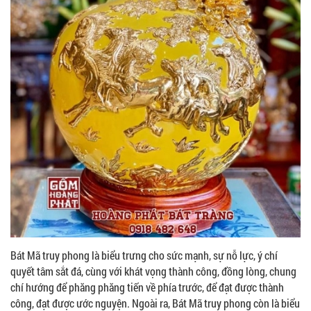
Bát Mã truy phong là biểu trưng cho sức mạnh, sự nỗ lực, ý chí
quyết tâm sắt đá, cùng với khát vọng thành công, đồng lòng, chung
chí hướng để phăng phăng tiến về phía trước, để đạt được thành
công, đạt được ước nguyện. Ngoài ra, Bát Mã truy phong còn là biểu