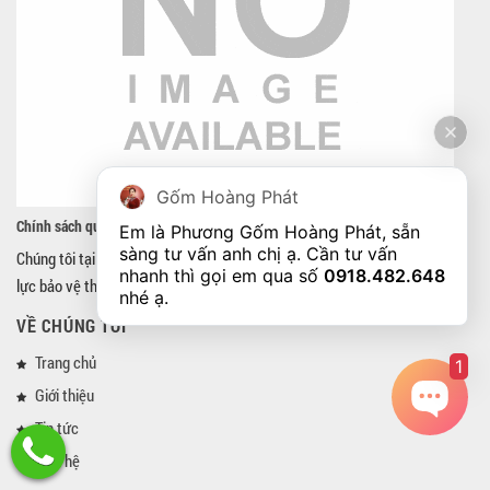
Gốm Hoàng Phát
Chính sách quyền riêng tư
Em là Phương Gốm Hoàng Phát, sẵn 
sàng tư vấn anh chị ạ. Cần tư vấn 
Chúng tôi tại Gốm sứ Hoàng Phát (sau đây gọi là chúng tôi) đã luôn nỗ
nhanh thì gọi em qua số 
0918.482.648
lực bảo vệ thông tin cá nhân của khách...
nhé ạ. 
VỀ CHÚNG TÔI
Trang chủ
1
Giới thiệu
Tin tức
Liên hệ