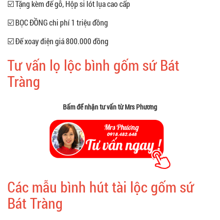
☑️ Tặng kèm đế gỗ, Hộp si lót lụa cao cấp
☑️ BỌC ĐỒNG chi phí 1 triệu đồng
☑️ Đế xoay điện giá 800.000 đồng
Tư vấn lọ lộc bình gốm sứ Bát
Tràng
Bấm để nhận tư vấn từ Mrs Phương
Các mẫu bình hút tài lộc gốm sứ
Bát Tràng