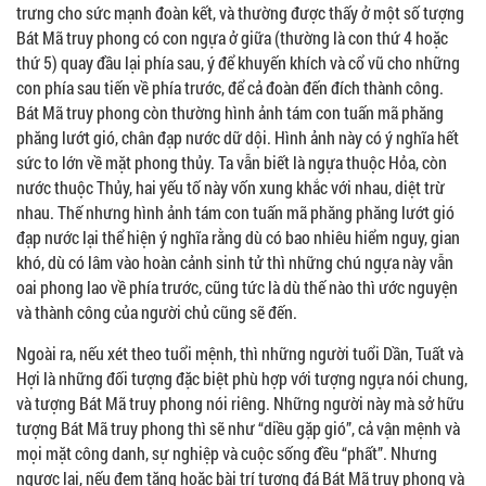
trưng cho sức mạnh đoàn kết, và thường được thấy ở một số tượng
Bát Mã truy phong có con ngựa ở giữa (thường là con thứ 4 hoặc
thứ 5) quay đầu lại phía sau, ý để khuyến khích và cổ vũ cho những
con phía sau tiến về phía trước, để cả đoàn đến đích thành công.
Bát Mã truy phong còn thường hình ảnh tám con tuấn mã phăng
phăng lướt gió, chân đạp nước dữ dội. Hình ảnh này có ý nghĩa hết
sức to lớn về mặt phong thủy. Ta vẫn biết là ngựa thuộc Hỏa, còn
nước thuộc Thủy, hai yếu tố này vốn xung khắc với nhau, diệt trừ
nhau. Thế nhưng hình ảnh tám con tuấn mã phăng phăng lướt gió
đạp nước lại thể hiện ý nghĩa rằng dù có bao nhiêu hiểm nguy, gian
khó, dù có lâm vào hoàn cảnh sinh tử thì những chú ngựa này vẫn
oai phong lao về phía trước, cũng tức là dù thế nào thì ước nguyện
và thành công của người chủ cũng sẽ đến.
Ngoài ra, nếu xét theo tuổi mệnh, thì những người tuổi Dần, Tuất và
Hợi là những đối tượng đặc biệt phù hợp với tượng ngựa nói chung,
và tượng Bát Mã truy phong nói riêng. Những người này mà sở hữu
tượng Bát Mã truy phong thì sẽ như “diều gặp gió”, cả vận mệnh và
mọi mặt công danh, sự nghiệp và cuộc sống đều “phất”. Nhưng
ngược lại, nếu đem tặng hoặc bài trí tượng đá Bát Mã truy phong và