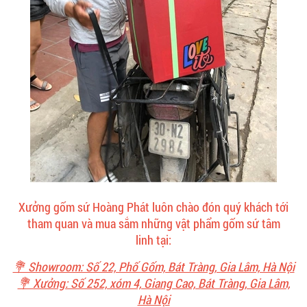
Xưởng gốm sứ Hoàng Phát luôn chào đón quý khách tới
tham quan và mua sắm những vật phẩm gốm sứ tâm
linh tại:
💐 Showroom: Số 22, Phố Gốm, Bát Tràng, Gia Lâm, Hà Nội
💐 Xưởng: Số 252, xóm 4, Giang Cao, Bát Tràng, Gia Lâm,
Hà Nội