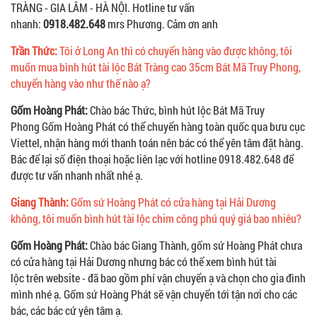
TRÀNG - GIA LÂM - HÀ NỘI. Hotline tư vấn
nhanh:
0918.482.648
mrs Phương. Cảm ơn anh
Trần Thức:
Tôi ở Long An thì có chuyển hàng vào được không, tôi
muốn mua bình hút tài lộc Bát Tràng cao 35cm Bát Mã Truy Phong,
chuyển hàng vào như thế nào ạ?
Gốm Hoàng Phát:
Chào bác Thức, bình hút lộc Bát Mã Truy
Phong Gốm Hoàng Phát có thể chuyển hàng toàn quốc qua bưu cục
Viettel, nhận hàng mới thanh toán nên bác có thể yên tâm đặt hàng.
Bác để lại số điện thoại hoặc liên lạc với hotline 0918.482.648 để
được tư vấn nhanh nhất nhé ạ.
Giang Thành:
Gốm sứ Hoàng Phát có cửa hàng tại Hải Dương
không, tôi muốn bình hút tài lộc chim công phú quý giá bao nhiêu?
Gốm Hoàng Phát:
Chào bác Giang Thành, gốm sứ Hoàng Phát chưa
có cửa hàng tại Hải Dương nhưng bác có thể xem bình hút tài
lộc trên website - đã bao gồm phí vận chuyển ạ và chọn cho gia đình
mình nhé ạ. Gốm sứ Hoàng Phát sẽ vận chuyển tới tận nơi cho các
bác, các bác cứ yên tâm ạ.