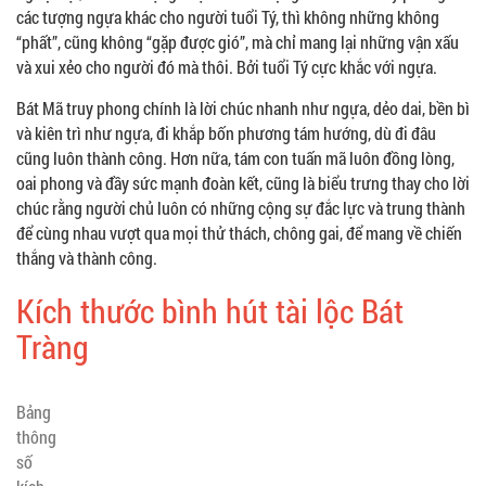
các tượng ngựa khác cho người tuổi Tý, thì không những không
“phất”, cũng không “gặp được gió”, mà chỉ mang lại những vận xấu
và xui xẻo cho người đó mà thôi. Bởi tuổi Tý cực khắc với ngựa.
Bát Mã truy phong chính là lời chúc nhanh như ngựa, dẻo dai, bền bì
và kiên trì như ngựa, đi khắp bốn phương tám hướng, dù đi đâu
cũng luôn thành công. Hơn nữa, tám con tuấn mã luôn đồng lòng,
oai phong và đầy sức mạnh đoàn kết, cũng là biểu trưng thay cho lời
chúc rằng người chủ luôn có những cộng sự đắc lực và trung thành
để cùng nhau vượt qua mọi thử thách, chông gai, để mang về chiến
thắng và thành công.
Kích thước bình hút tài lộc Bát
Tràng
Bảng
thông
số