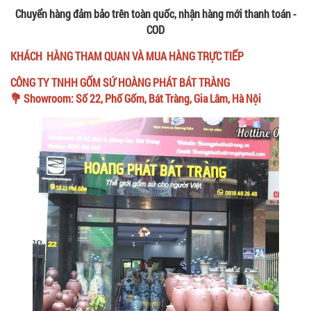
Chuyển hàng đảm bảo trên toàn quốc, nhận hàng mới thanh toán -
COD
KHÁCH HÀNG THAM QUAN VÀ MUA HÀNG TRỰC TIẾP
CÔNG TY TNHH GỐM SỨ HOÀNG PHÁT BÁT TRÀNG
💐 Showroom: Số 22, Phố Gốm, Bát Tràng, Gia Lâm, Hà Nội