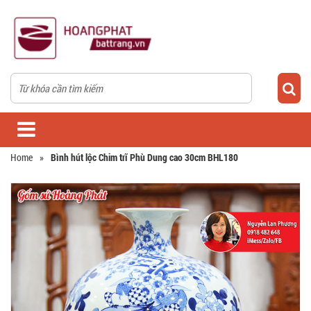
Home
»
Bình hút lộc Chim trĩ Phù Dung cao 30cm BHL180