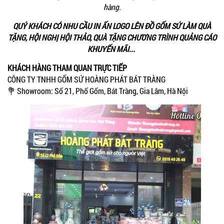
hàng.
QUÝ KHÁCH CÓ NHU CẦU IN ẤN LOGO LÊN ĐỒ GỐM SỨ LÀM QUÀ
TẶNG, HỘI NGHỊ HỘI THẢO, QUÀ TẶNG CHƯƠNG TRÌNH QUẢNG CÁO
KHUYẾN MÃI...
KHÁCH HÀNG THAM QUAN TRỰC TIẾP
CÔNG TY TNHH GỐM SỨ HOÀNG PHÁT BÁT TRÀNG
💐 Showroom: Số 21, Phố Gốm, Bát Tràng, Gia Lâm, Hà Nội