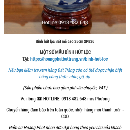
Bình hút lộc Bát mã cao 35cm SP836
MỘT SỐ MẪU BÌNH HÚT LỘC
TẠI:
https://hoangphatbattrang.vn/binh-hut-loc
Nếu bạn kiểm tra xem hàng Bát Tràng còn có thể được nhận biệt
bằng công thức: nhìn, gõ, úp.
(Sản phẩm chưa bao gồm phí vận chuyển, VAT )
Vui lòng ☎ HOTLINE: 0918 482 648 mrs Phương
Chuyển hàng đảm bảo trên toàn quốc, nhận hàng mới thanh toán -
COD
Gốm sứ Hoàng Phát nhận đơn đặt hàng theo yêu cầu của khách