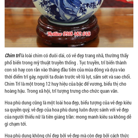
Chim trĩ
là loài chim có đuôi dài, có vẻ đẹp trang nhã, thường thấy
phổ biến trong mỹ thuật truyền thống . Tục truyền, trĩ biến thành
con sò hay con rắn vào tháng đầu tiên của mùa đông và dựa vào
thời điểm trĩ gáy, người ta đoán trước về lũ lụt, sấm sét và sao chổi.
Chim Trĩ là một trong 12 huy hiệu của bậc đế vương, biểu thị cho
hoàng hậu. Trong xã hội, trĩ tượng trưng cho chức quan văn.
Hoa phù dung cũng là một loài hoa đẹp, biểu tượng của vẻ đẹp kiêu
sa quyền quý, vẻ đẹp của hoa phù dung luôn được sánh với vẻ đẹp
của người thiếu nữ là tiên giáng trần: mong manh kiêu sa không dễ
gì chạm tới.
Hoa phù dung không chỉ đẹp bởi vẻ đẹp mà còn đẹp bởi cách thức