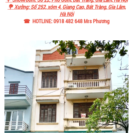
💐 Xưởng: Số 252, xóm 4, Giang Cao, Bát Tràng, Gia Lâm,
Hà Nội
☎ HOTLINE: 0918 482 648 Mrs Phương