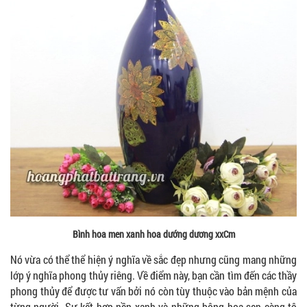
Bình hoa men xanh hoa dướng dương xxCm
Nó vừa có thể thể hiện ý nghĩa về sắc đẹp nhưng cũng mang những
lớp ý nghĩa phong thủy riêng. Về điểm này, bạn cần tìm đến các thầy
phong thủy để được tư vấn bởi nó còn tùy thuộc vào bản mệnh của
từng người. Sự kết hợp nền xanh và những bông hoa sen càng tô