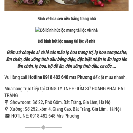
Bình vẽ hoa sen nền trắng trang nhã
Đôi bình hút lộc mang tài lộc về nhà
Gốm sứ chuyên sỉ và lẻ các mẫu lọ hoa trang trí, lọ hoa composite,
ấm chén, đèn xông tinh dầu bằng điện, đặc biệt nhận in ấn logo lên
ấm chén, lọ hoa, bộ đồ ăn, đèn xông tinh dầu, ca cốc....
Vui lòng call
Hotline 0918 482 648 mrs Phương
để đặt mua nhanh
.
Mua hàng trực tiếp tại CÔNG TY TNHH GỐM SỨ HOÀNG PHÁT BÁT
TRÀNG
💐 Showroom: Số 22, Phố Gốm, Bát Tràng, Gia Lâm, Hà Nội
💐 Xưởng: Số 252, xóm 4, Giang Cao, Bát Tràng, Gia Lâm, Hà Nội
☎ HOTLINE: 0918 482 648 Mrs Phương