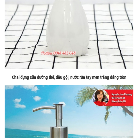
Chai đựng sữa dưỡng thể, dầu gội, nước rửa tay men trắng dáng tròn