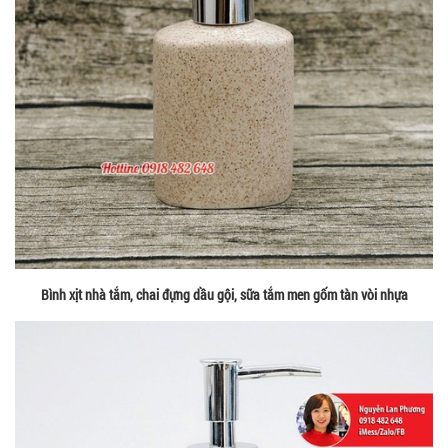
Bình xịt nhà tắm, chai đựng dầu gội, sữa tắm men gốm tàn vòi nhựa