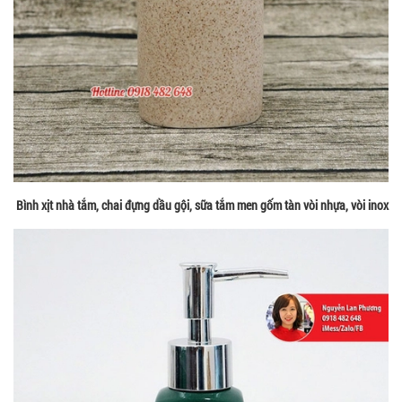
Bình xịt nhà tắm, chai đựng dầu gội, sữa tắm men gốm tàn vòi nhựa, vòi inox