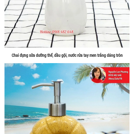
Chai đựng sữa dưỡng thể, dầu gội, nước rửa tay men trắng dáng tròn