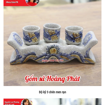
Bộ kỷ 3 chén men rạn