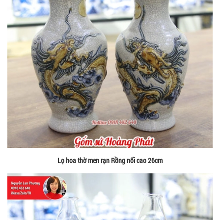
Lọ hoa thờ men rạn Rồng nổi cao 26cm